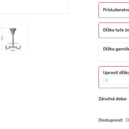
Príslušenstv
Dĺžka tyče (
Dĺžka garniž
Upraviť dĺžk
Záručná doba:
Dostupnosť:
O