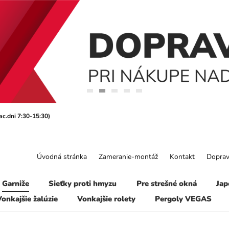
ac.dni 7:30-15:30)
Úvodná stránka
Zameranie-montáž
Kontakt
Doprav
Garniže
Sieťky proti hmyzu
Pre strešné okná
Jap
onkajšie žalúzie
Vonkajšie rolety
Pergoly VEGAS