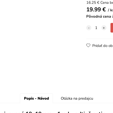
16.25
€
Cena b
19.99
€
k
Pôvodná cena
Pridať do o
Popis - Návod
Otázka na predajcu