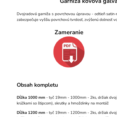
Garniža kovová galva
Dvojradová garniža s povrchovou úpravou - odtieň satin-
zabezpečuje vyššiu povrchovú tvrdosť, zvýšenú dolnosť vo
Zameranie
Obsah kompletu
Dĺžka 1000 mm
- tyč 19mm - 1000mm - 2ks, držiak dvojit
krúžkami so štipcom), skrutky a hmoždinky na montáž
Dĺžka 1200 mm
- tyč 19mm - 1200mm - 2ks, držiak dvojit