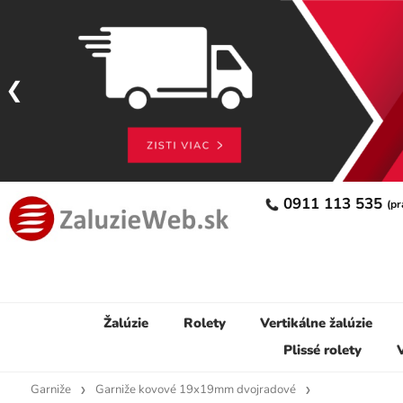
0911 113 535
(pr
Žalúzie
Rolety
Vertikálne žalúzie
Plissé rolety
V
Garniže
Garniže kovové 19x19mm dvojradové