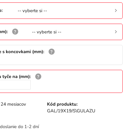
o
:
-- vyberte si --
mm)
:
-- vyberte si --
e s koncovkami (mm)
:
u tyče na (mm)
:
24 mesiacov
Kód produktu:
GAL/19X19/S\GULAZU
doslanie do 1-2 dní