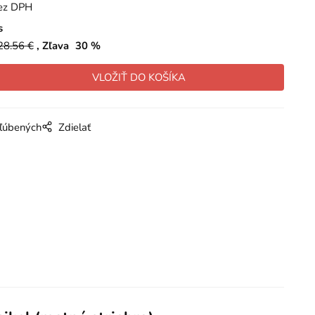
ez DPH
s
28.56
€
Zľava
30
%
bľúbených
Zdielať