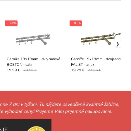
- 30%
- 30%
Garniže 19x19mm - dvojradové -
Garniže 19x19mm - dvojradové -
BOSTON - satin
FALIST - antik
19.99 €
28.56 €
19.29 €
27.56 €
nne 7 dní v týždni. Tu nájdete osvedčené kvalitné žalúzie,
ť naše výhodné ceny! Prajeme Vám príjemné nakupovanie.