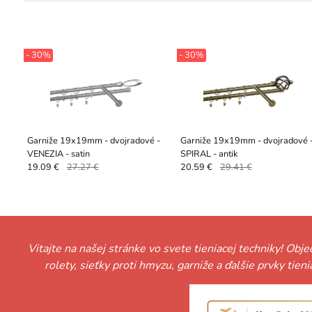
- 30%
- 30%
Garniže 19x19mm - dvojradové -
Garniže 19x19mm - dvojradové 
VENEZIA - satin
SPIRAL - antik
19.09 €
27.27 €
20.59 €
29.41 €
Vitajte na našej stránke vo svete tieniacej techniky! Obj
rolety, sieťky proti hmyzu, garniže a ďalšie prvky tie