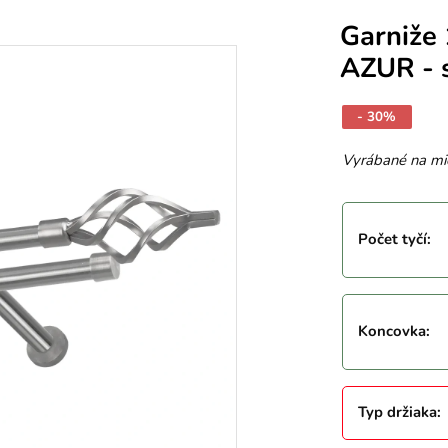
Garniže
AZUR - 
- 30%
Vyrábané na mi
Počet tyčí
:
Koncovka
:
Typ držiaka
: