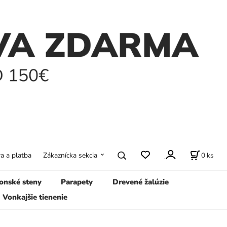
0
ks
a a platba
Zákaznícka sekcia
onské steny
Parapety
Drevené žalúzie
Vonkajšie tienenie