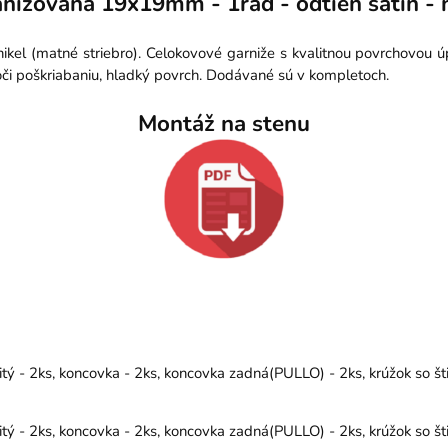
nizovaná 19x19mm - 1rad - odtieň satin - n
nikel (matné striebro). Celokovové garniže s kvalitnou povrchovou 
či poškriabaniu, hladký povrch. Dodávané sú v kompletoch.
Montáž na stenu
ý - 2ks, koncovka - 2ks, koncovka zadná(PULLO) - 2ks, krúžok so št
ý - 2ks, koncovka - 2ks, koncovka zadná(PULLO) - 2ks, krúžok so št