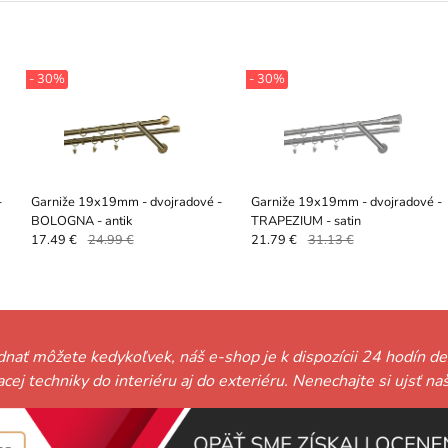
- 30%
- 30%
-
Garniže 19x19mm - dvojradové -
Garniže 19x19mm - dvojradové -
BOLOGNA - antik
TRAPEZIUM - satin
17.49 €
24.99 €
21.79 €
31.13 €
ednať môžete kedykoľvek, náš e-shop je k dispozícii 24 hodín de
niacej techniky do interiéru aj do exteriéru. Nenechajte si ujs