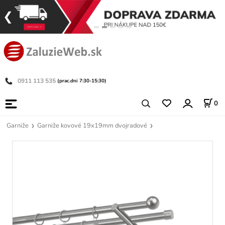
0911 113 535
(prac.dni 7:30-15:30)
0
Garniže
Garniže kovové 19x19mm dvojradové