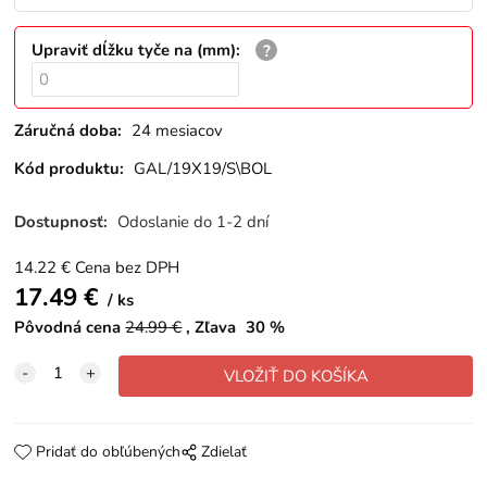
Upraviť dĺžku tyče na (mm)
:
Záručná doba:
24 mesiacov
Kód produktu:
GAL/19X19/S\BOL
Dostupnosť:
Odoslanie do 1-2 dní
14.22
€
Cena bez DPH
17.49
€
ks
Pôvodná cena
24.99
€
Zľava
30
%
Pridať do obľúbených
Zdielať