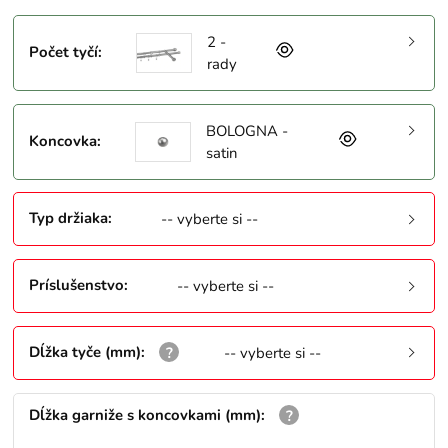
2 -
Počet tyčí
:
rady
BOLOGNA -
Koncovka
:
satin
Typ držiaka
:
-- vyberte si --
Príslušenstvo
:
-- vyberte si --
Dĺžka tyče (mm)
:
-- vyberte si --
Dĺžka garniže s koncovkami (mm)
: