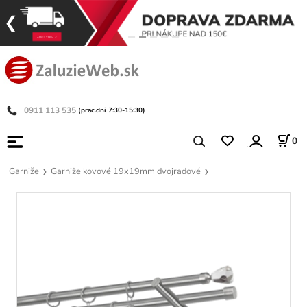
0911 113 535
(prac.dni 7:30-15:30)
0
Garniže
Garniže kovové 19x19mm dvojradové