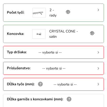
2 -
Počet tyčí
:
rady
CRYSTAL CONE -
Koncovka
:
satin
Typ držiaka
:
-- vyberte si --
Príslušenstvo
:
-- vyberte si --
Dĺžka tyče (mm)
:
-- vyberte si --
Dĺžka garniže s koncovkami (mm)
: