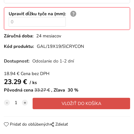
Upraviť dĺžku tyče na (mm)
:
Záručná doba:
24 mesiacov
Kód produktu:
GAL/19X19/S\CRYCON
Dostupnosť:
Odoslanie do 1-2 dní
18.94
€
Cena bez DPH
23.29
€
ks
Pôvodná cena
33.27
€
Zľava
30
%
Pridať do obľúbených
Zdielať