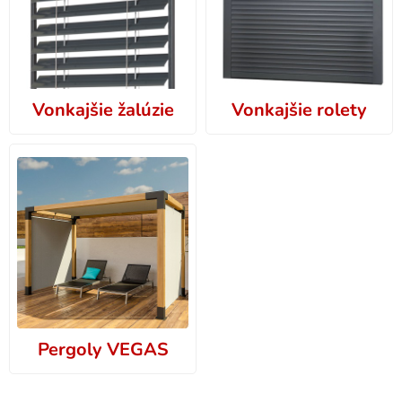
Vonkajšie žalúzie
Vonkajšie rolety
Pergoly VEGAS