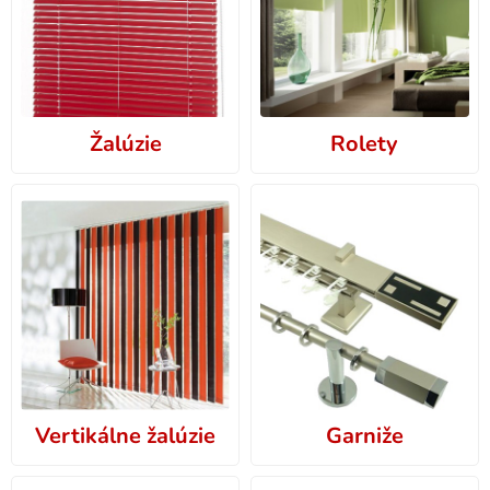
Žalúzie
Rolety
Vertikálne žalúzie
Garniže