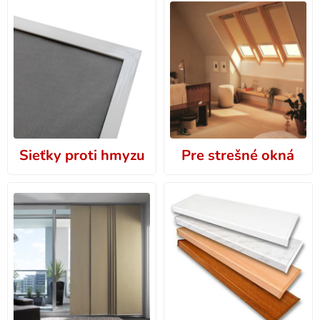
Sieťky proti hmyzu
Pre strešné okná