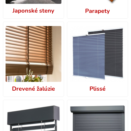
Japonské steny
Parapety
Drevené žalúzie
Plissé