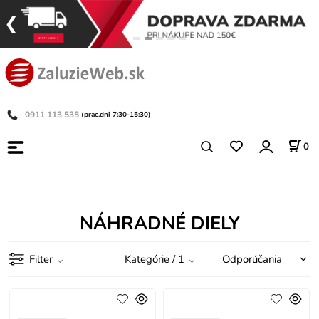
0911 113 535
(prac.dni 7:30-15:30)
0
NÁHRADNÉ DIELY
Filter
Kategórie
/ 1