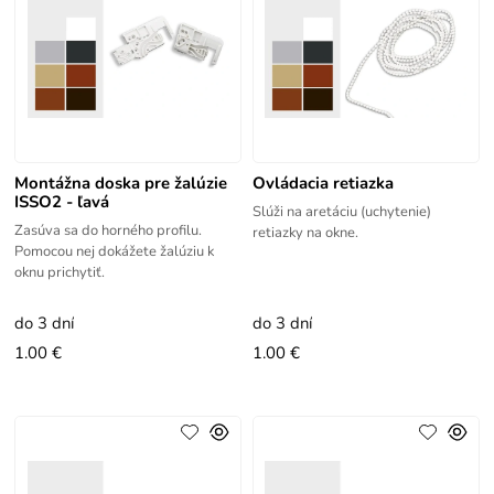
Montážna doska pre žalúzie
Ovládacia retiazka
ISSO2 - ľavá
Slúži na aretáciu (uchytenie)
Zasúva sa do horného profilu.
retiazky na okne.
Pomocou nej dokážete žalúziu k
oknu prichytiť.
do 3 dní
do 3 dní
1.00 €
1.00 €