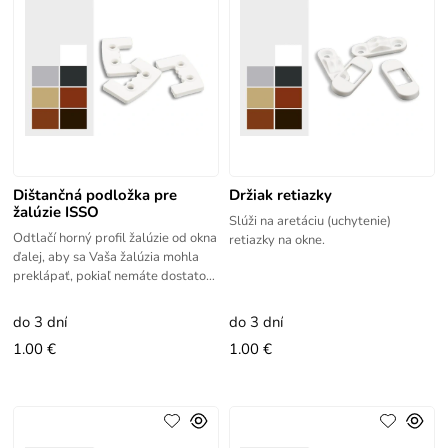
Dištančná podložka pre
Držiak retiazky
žalúzie ISSO
Slúži na aretáciu (uchytenie)
Odtlačí horný profil žalúzie od okna
retiazky na okne.
ďalej, aby sa Vaša žalúzia mohla
preklápať, pokiaľ nemáte dostatok
priestoru pri skle.
do 3 dní
do 3 dní
1.00 €
1.00 €