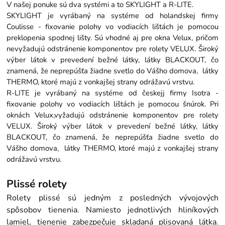
V našej ponuke sú dva systémi a to SKYLIGHT a R-LITE.
SKYLIGHT je vyrábaný na systéme od holandskej firmy
Coulisse - fixovanie polohy vo vodiacích lištách je pomocou
preklopenia spodnej lišty. Sú vhodné aj pre okna Velux, pričom
nevyžadujú odstránenie komponentov pre rolety VELUX. Široký
výber látok v prevedení bežné látky, látky BLACKOUT, čo
znamená, že neprepúšťa žiadne svetlo do Vášho domova, látky
THERMO, ktoré majú z vonkajšej strany odrážavú vrstvu.
R-LITE je vyrábaný na systéme od českejj firmy Isotra -
fixovanie polohy vo vodiacích lištách je pomocou šnúrok. Pri
oknách Velux,vyžadujú odstránenie komponentov pre rolety
VELUX. Široký výber látok v prevedení bežné látky, látky
BLACKOUT, čo znamená, že neprepúšťa žiadne svetlo do
Vášho domova, látky THERMO, ktoré majú z vonkajšej strany
odrážavú vrstvu.
Plissé rolety
Rolety plissé sú jedným z posledných vývojových
spôsobov tienenia. Namiesto jednotlivých hliníkových
lamiel, tienenie zabezpečuje skladaná plisovaná látka.