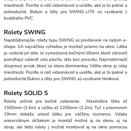
miestnosti. Pozrite si náš videonávod a uvidíte, aké je to pekné a
jednoduché. Bubon a lišty pre SWING-LITE sú vyrábané z
kvalitného PVC.
Rolety SWING
Najobľúbenejšie rolety typu SWING sú predávané na našom e-
shope. Ich najväčšou výhodou je montaž priamo na okno. Látka
je vedená pri skle. Je vymedzená bočnými lištami, ktoré zároveň
pomáhajú zatieniť celú plochu skla bez presvitu. Najmodernejší
dizajnový prvok, ktorý sa stane dominantou Vášho okna aj celej
miestnosti. Pozrite si náš videonávod a uvidíte, aké je to pekné a
jednoduché.
Bubon a lišty pre SWING sú vyrábané hliníkové.
Rolety SOLID S
Rolety určené pre bežné zatienenie. Maximálna šírka až
1500mm (1,5m) a výška až 2200mm (2,2m). Tyč s priemerom
19mm dokáže uniesť látku pre väčšinu rozmerov. Vďaka
univerzálnym držiakom je montáž možná aj na stenu, aj na
strop, ale tieto rolety j možné montovať aj na okno pomocou