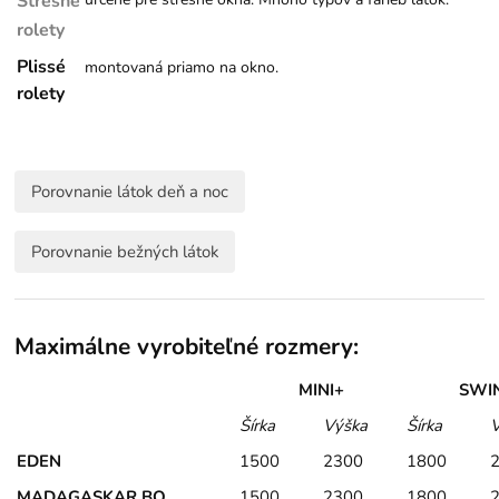
Strešné
rolety
Plissé
montovaná priamo na okno.
rolety
Porovnanie látok deň a noc
Porovnanie bežných látok
Maximálne vyrobiteľné rozmery:
MINI+
SWI
Šírka
Výška
Šírka
EDEN
1500
2300
1800
MADAGASKAR BO
1500
2300
1800