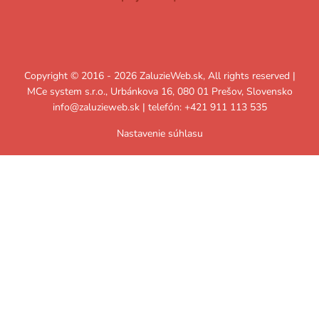
Copyright © 2016 - 2026 ZaluzieWeb.sk, All rights reserved |
MCe system s.r.o., Urbánkova 16, 080 01 Prešov, Slovensko
info@zaluzieweb.sk
| telefón: +421 911 113 535
Nastavenie súhlasu