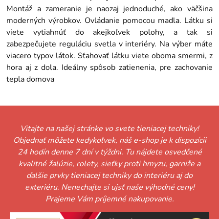
Montáž a zameranie je naozaj jednoduché, ako väčšina
moderných výrobkov. Ovládanie pomocou madla. Látku si
viete vytiahnúť do akejkoľvek polohy, a tak si
zabezpečujete reguláciu svetla v interiéry. Na výber máte
viacero typov látok. Sťahovať látku viete oboma smermi, z
hora aj z dola. Ideálny spôsob zatienenia, pre zachovanie
tepla domova
Vitajte na našej stránke vo svete tieniacej techniky!
Objednať môžete kedykoľvek, náš e-shop je k dispozícii
24 hodín denne 7 dní v týždni. Tu nájdete osvedčené
kvalitné žalúzie, rolety, sieťky proti hmyzu, garniže a
ďalšie prvky tieniacej techniky do interiéru aj do
exteriéru. Nenechajte si ujsť naše výhodné ceny!
Prajeme Vám príjemné nakupovanie.