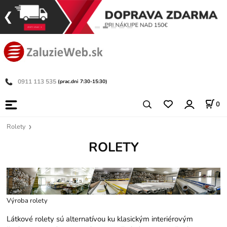
0911 113 535
(prac.dni 7:30-15:30)
0
Rolety
ROLETY
Výroba rolety
Látkové rolety sú alternatívou ku klasickým interiérovým