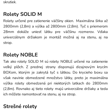
skrutiek.
Rolety SOLID M
Rolety určené pre zatienenie väčšiny okien. Maximálna šírka až
2800mm (2,8m) a výška až 2800mm (2,8m). Tyč s priemerom
28mm dokáže uniesť látku pre väčšinu rozmerov. Vďaka
univerzálnym držiakom je montáž možná aj na stenu, aj na
strop.
Rolety NOBLE
Tak ako rolety SOLID M sú rolety NOBLE určené na zatienenie
veľký plôch. Z prednej strany disponujú dizajnovým krycím
BOXom, ktorým je zakrytá tyč s látkou. Do krycieho boxu sa
však navinie obmedzené množstvo látky, preto je maximálna
výška rolety obmedzená pri niektorých latkach do 2800mm
(2,8m). Rovnako aj tieto rolety majú univerzálne držiaky a teda
ich môžete namontovať na stenu, aj na strop.
Strešné rolety