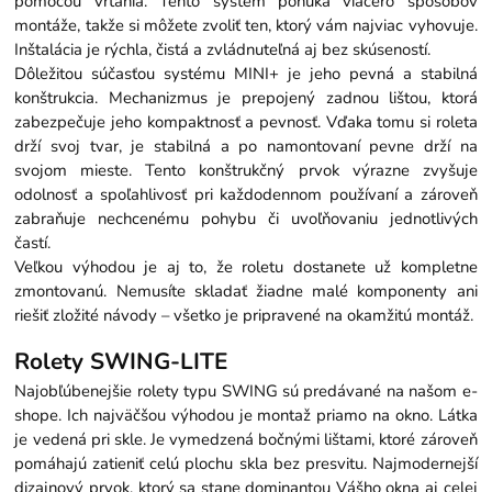
pomocou vŕtania. Tento systém ponúka viacero spôsobov
montáže, takže si môžete zvoliť ten, ktorý vám najviac vyhovuje.
Inštalácia je rýchla, čistá a zvládnuteľná aj bez skúseností.
Dôležitou súčasťou systému MINI+ je jeho pevná a stabilná
konštrukcia. Mechanizmus je prepojený zadnou lištou, ktorá
zabezpečuje jeho kompaktnosť a pevnosť. Vďaka tomu si roleta
drží svoj tvar, je stabilná a po namontovaní pevne drží na
svojom mieste. Tento konštrukčný prvok výrazne zvyšuje
odolnosť a spoľahlivosť pri každodennom používaní a zároveň
zabraňuje nechcenému pohybu či uvoľňovaniu jednotlivých
častí.
Veľkou výhodou je aj to, že roletu dostanete už kompletne
zmontovanú. Nemusíte skladať žiadne malé komponenty ani
riešiť zložité návody – všetko je pripravené na okamžitú montáž.
Rolety SWING-LITE
Najobľúbenejšie rolety typu SWING sú predávané na našom e-
shope. Ich najväčšou výhodou je montaž priamo na okno. Látka
je vedená pri skle. Je vymedzená bočnými lištami, ktoré zároveň
pomáhajú zatieniť celú plochu skla bez presvitu. Najmodernejší
dizajnový prvok, ktorý sa stane dominantou Vášho okna aj celej