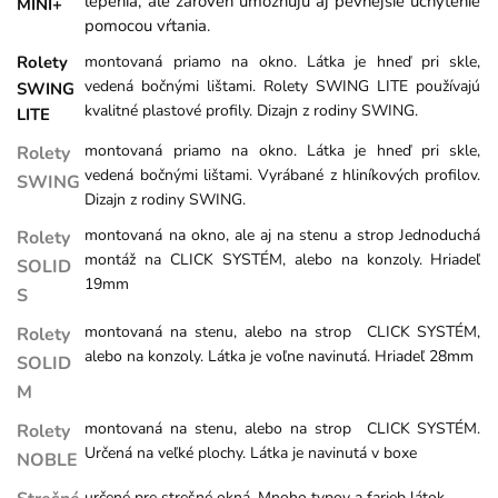
lepenia, ale zároveň umožňujú aj pevnejšie uchytenie
MINI+
pomocou vŕtania.
montovaná priamo na okno. Látka je hneď pri skle,
Rolety
vedená bočnými lištami. Rolety SWING LITE používajú
SWING
kvalitné plastové profily. Dizajn z rodiny SWING.
LITE
montovaná priamo na okno. Látka je hneď pri skle,
Rolety
vedená bočnými lištami. Vyrábané z hliníkových profilov.
SWING
Dizajn z rodiny SWING.
montovaná na okno, ale aj na stenu a strop Jednoduchá
Rolety
montáž na CLICK SYSTÉM, alebo na konzoly. Hriadeľ
SOLID
19mm
S
montovaná na stenu, alebo na strop CLICK SYSTÉM,
Rolety
alebo na konzoly. Látka je voľne navinutá. Hriadeľ 28mm
SOLID
M
montovaná na stenu, alebo na strop CLICK SYSTÉM.
Rolety
Určená na veľké plochy. Látka je navinutá v boxe
NOBLE
určené pre strešné okná. Mnoho typov a farieb látok.