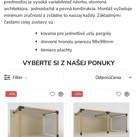
prednosťou je vysoká variabilnosť návrhu, otvorená
architektúra, jednoduchá a pevná konštrukcia. Montáž vyžaduje
minimum zručností a zvládne to naozaj každý. Základnými
časťami celej zostavy sú :
kovania pre jednotlivé uzly pergoly
drevené hranoly prierezu 98x98mm
tieniace plachty
VYBERTE SI Z NAŠEJ PONUKY
Filter
- 40%
- 40%