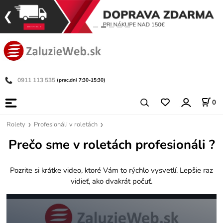
0911 113 535
(prac.dni 7:30-15:30)
0
Rolety
Profesionáli v roletách
Prečo sme v roletách profesionáli ?
Pozrite si krátke video, ktoré Vám to rýchlo vysvetlí. Lepšie raz
vidieť, ako dvakrát počuť.