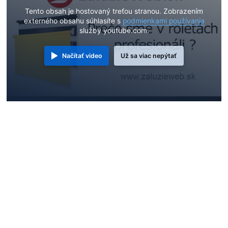
Tento obsah je hostovaný treťou stranou. Zobrazením
externého obsahu súhlasíte s
podmienkami používania
služby youtube.com.
Načítať video
Už sa viac nepýtať