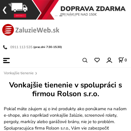
0911 113 535
(prac.dni 7:30-15:30)
0
Vonkajšie tienenie
Vonkajšie tienenie v spolupráci s
firmou
Rolson s.r.o.
Pokiaľ máte záujem aj o iné produkty ako ponúkame na našom
e-shope, ako napríklad vonkajšie žalúzie, screenové rolety,
pergoly, markízy alebo garážové brány, nie je to problém.
Spolupracujúca firma Rolson s.r.o., Vám vie zabezpečiť