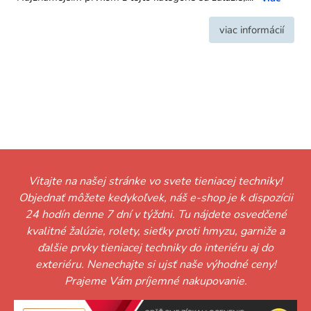
viac informácií
Vitajte na našej stránke vo svete tieniacej techniky!
Objednať môžete kedykoľvek, náš e-shop je k dispozícii
24 hodín denne 7 dní v týždni. Tu nájdete osvedčené
kvalitné žalúzie, rolety, sieťky proti hmyzu, garniže a
ďalšie prvky tieniacej techniky do interiéru aj do
exteriéru. Nenechajte si ujsť naše výhodné ceny!
Prajeme Vám príjemné nakupovanie.