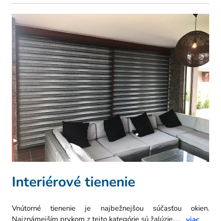
Interiérové tienenie
Vnútorné tienenie je najbežnejšou súčasťou okien.
Najznámejším prvkom z tejto kategórie sú žalúzie,.
...
viac