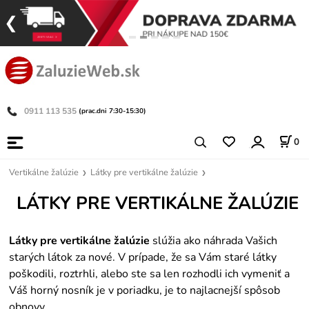
0911 113 535
(prac.dni 7:30-15:30)
0
Vertikálne žalúzie
Látky pre vertikálne žalúzie
LÁTKY PRE VERTIKÁLNE ŽALÚZIE
Látky pre vertikálne žalúzie
slúžia ako náhrada Vašich
starých látok za nové. V prípade, že sa Vám staré látky
poškodili, roztrhli, alebo ste sa len rozhodli ich vymeniť a
Váš horný nosník je v poriadku, je to najlacnejší spôsob
obnovy.