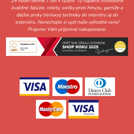
24 hodín denne 7 dní v týždni. Tu nájdete osvedčené
kvalitné žalúzie, rolety, sieťky proti hmyzu, garniže a
ďalšie prvky tieniacej techniky do interiéru aj do
exteriéru. Nenechajte si ujsť naše výhodné ceny!
Prajeme Vám príjemné nakupovanie.