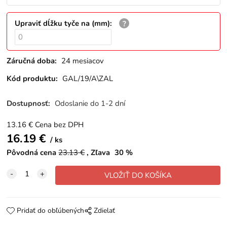
Upraviť dĺžku tyče na (mm)
:
Záručná doba:
24 mesiacov
Kód produktu:
GAL/19/A\ZAL
Dostupnosť:
Odoslanie do 1-2 dní
13.16
€
Cena bez DPH
16.19
€
ks
Pôvodná cena
23.13
€
Zľava
30
%
Pridať do obľúbených
Zdielať