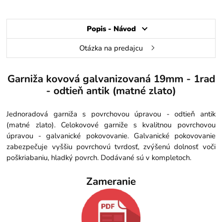
Popis - Návod
Otázka na predajcu
Garniža kovová galvanizovaná 19mm - 1rad
- odtieň antik (matné zlato)
Jednoradová garniža s povrchovou úpravou - odtieň antik
(matné zlato). Celokovové garniže s kvalitnou povrchovou
úpravou - galvanické pokovovanie. Galvanické pokovovanie
zabezpečuje vyššiu povrchovú tvrdosť, zvýšenú dolnosť voči
poškriabaniu, hladký povrch. Dodávané sú v kompletoch.
Zameranie