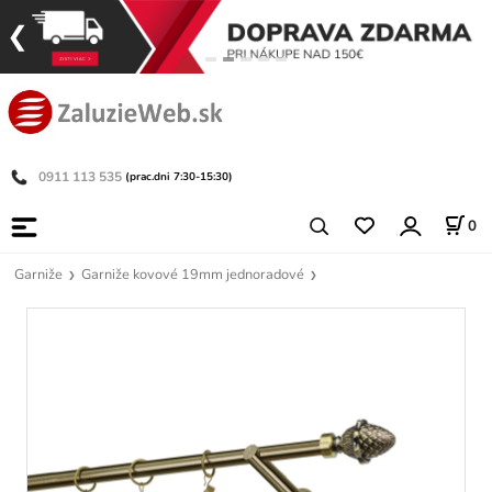
0911 113 535
(prac.dni 7:30-15:30)
0
Garniže
Garniže kovové 19mm jednoradové