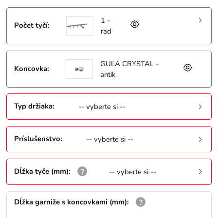
1 -
Počet tyčí
:
rad
GUĽA CRYSTAL -
Koncovka
:
antik
Typ držiaka
:
-- vyberte si --
Príslušenstvo
:
-- vyberte si --
Dĺžka tyče (mm)
:
-- vyberte si --
Dĺžka garniže s koncovkami (mm)
: