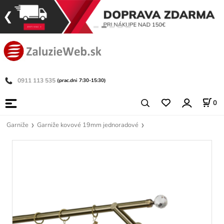
0911 113 535
(prac.dni 7:30-15:30)
0
Garniže
Garniže kovové 19mm jednoradové