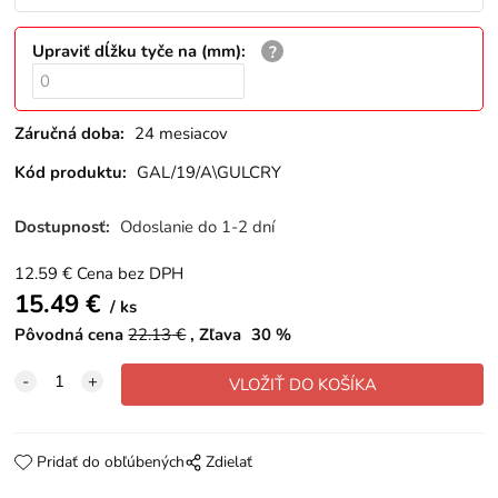
Upraviť dĺžku tyče na (mm)
:
Záručná doba:
24 mesiacov
Kód produktu:
GAL/19/A\GULCRY
Dostupnosť:
Odoslanie do 1-2 dní
12.59
€
Cena bez DPH
15.49
€
ks
Pôvodná cena
22.13
€
Zľava
30
%
Pridať do obľúbených
Zdielať