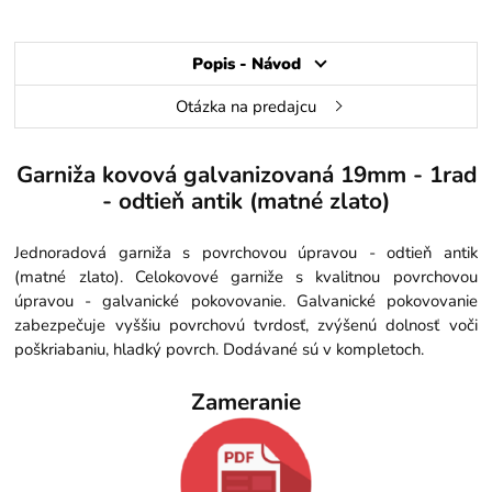
Popis - Návod
Otázka na predajcu
Garniža kovová galvanizovaná 19mm - 1rad
- odtieň antik (matné zlato)
Jednoradová garniža s povrchovou úpravou - odtieň antik
(matné zlato). Celokovové garniže s kvalitnou povrchovou
úpravou - galvanické pokovovanie. Galvanické pokovovanie
zabezpečuje vyššiu povrchovú tvrdosť, zvýšenú dolnosť voči
poškriabaniu, hladký povrch. Dodávané sú v kompletoch.
Zameranie