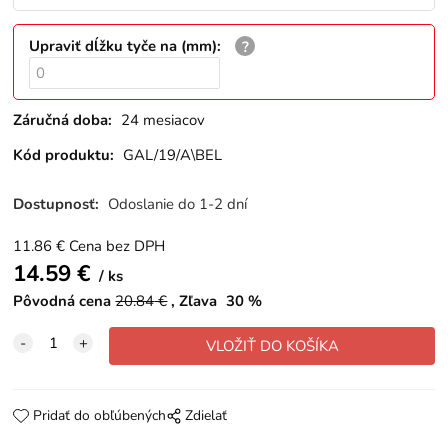
Upraviť dĺžku tyče na (mm)
:
Záručná doba:
24 mesiacov
Kód produktu:
GAL/19/A\BEL
Dostupnosť:
Odoslanie do 1-2 dní
11.86
€
Cena bez DPH
14.59
€
ks
Pôvodná cena
20.84
€
Zľava
30
%
Pridať do obľúbených
Zdielať