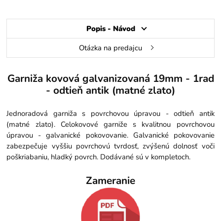
Popis - Návod
Otázka na predajcu
Garniža kovová galvanizovaná 19mm - 1rad
- odtieň antik (matné zlato)
Jednoradová garniža s povrchovou úpravou - odtieň antik
(matné zlato). Celokovové garniže s kvalitnou povrchovou
úpravou - galvanické pokovovanie. Galvanické pokovovanie
zabezpečuje vyššiu povrchovú tvrdosť, zvýšenú dolnosť voči
poškriabaniu, hladký povrch. Dodávané sú v kompletoch.
Zameranie