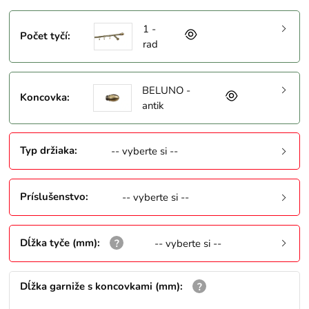
1 -
Počet tyčí
:
rad
BELUNO -
Koncovka
:
antik
Typ držiaka
:
-- vyberte si --
Príslušenstvo
:
-- vyberte si --
Dĺžka tyče (mm)
:
-- vyberte si --
Dĺžka garniže s koncovkami (mm)
: