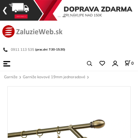
0911 113 535
(prac.dni 7:30-15:30)
0
Garniže
Garniže kovové 19mm jednoradové