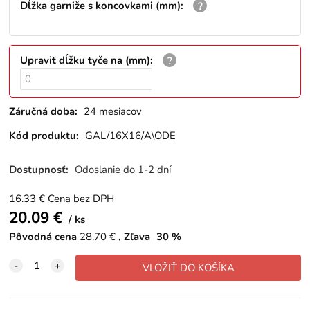
Dĺžka garniže s koncovkami (mm)
:
Upraviť dĺžku tyče na (mm)
:
Záručná doba:
24 mesiacov
Kód produktu:
GAL/16X16/A\ODE
Dostupnosť:
Odoslanie do 1-2 dní
16.33
€
Cena bez DPH
20.09
€
ks
Pôvodná cena
28.70
€
Zľava
30
%