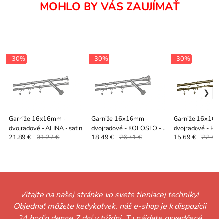
MOHLO BY VÁS ZAUJÍMAŤ
- 30%
- 30%
- 30%
Garniže 16x16mm -
Garniže 16x16mm -
Garniže 16x16
dvojradové - AFINA - satin
dvojradové - KOLOSEO -
dvojradové - PU
satin
21.89 €
31.27 €
18.49 €
26.41 €
15.69 €
22.41
Vitajte na našej stránke vo svete tieniacej techniky!
Objednať môžete kedykoľvek, náš e-shop je k dispozícii
24 hodín denne 7 dní v týždni. Tu nájdete osvedčené