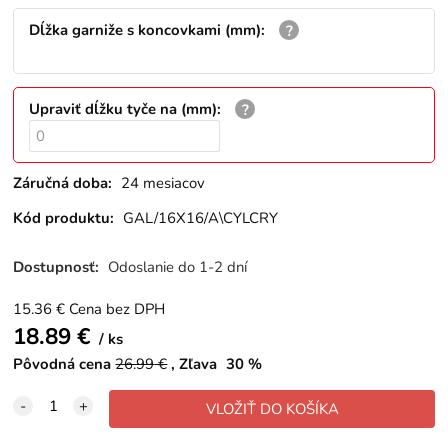
Dĺžka garniže s koncovkami (mm)
:
Upraviť dĺžku tyče na (mm)
:
Záručná doba:
24 mesiacov
Kód produktu:
GAL/16X16/A\CYLCRY
Dostupnosť:
Odoslanie do 1-2 dní
15.36
€
Cena bez DPH
18.89
€
ks
Pôvodná cena
26.99
€
Zľava
30
%