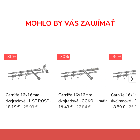
MOHLO BY VÁS ZAUJÍMAŤ
- 30%
- 30%
- 30%
Garniže 16x16mm -
Garniže 16x16mm -
Garniže 16x16
dvojradové - LIST ROSE -
dvojradové - COKOL - satin
dvojradové - PIZ
satin
18.19 €
25.99 €
19.49 €
27.84 €
18.89 €
26.99