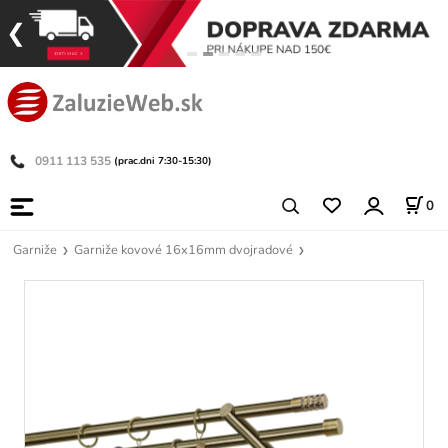
0911 113 535
(prac.dni 7:30-15:30)
0
Garniže
Garniže kovové 16x16mm dvojradové