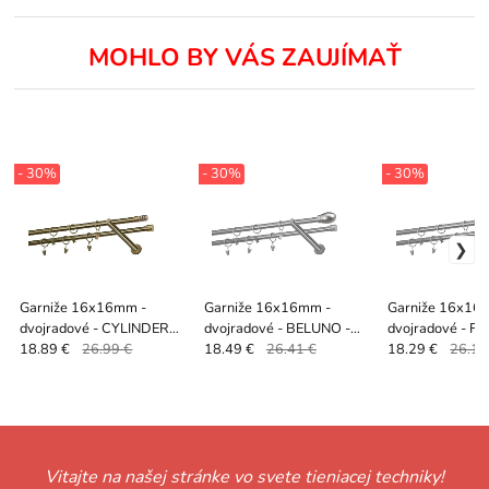
MOHLO BY VÁS ZAUJÍMAŤ
- 30%
- 30%
- 30%
Garniže 16x16mm -
Garniže 16x16mm -
Garniže 16x16
dvojradové - CYLINDER
dvojradové - BELUNO -
dvojradové - FAL
CRYSTAL - antik
satin
18.89 €
26.99 €
18.49 €
26.41 €
18.29 €
26.13
Vitajte na našej stránke vo svete tieniacej techniky!