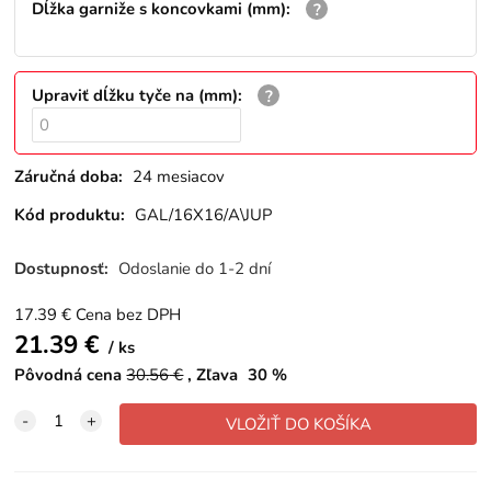
Dĺžka garniže s koncovkami (mm)
:
Upraviť dĺžku tyče na (mm)
:
Záručná doba:
24 mesiacov
Kód produktu:
GAL/16X16/A\JUP
Dostupnosť:
Odoslanie do 1-2 dní
17.39
€
Cena bez DPH
21.39
€
ks
Pôvodná cena
30.56
€
Zľava
30
%