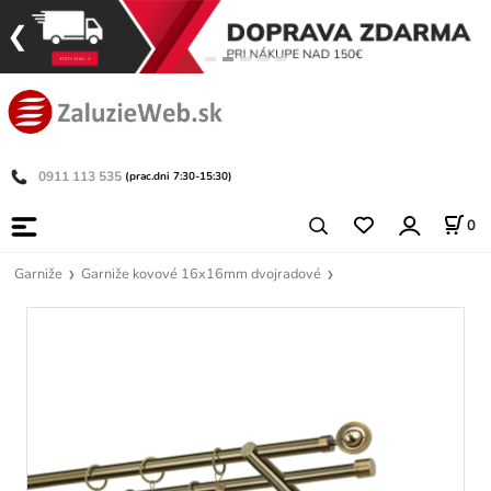
0911 113 535
(prac.dni 7:30-15:30)
0
Garniže
Garniže kovové 16x16mm dvojradové