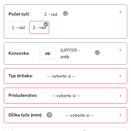
Počet tyčí
:
2 - rad
1 - rad
2 - rad
JUPITER -
Koncovka
:
antik
Typ držiaka
:
-- vyberte si --
Príslušenstvo
:
-- vyberte si --
Dĺžka tyče (mm)
:
-- vyberte si --