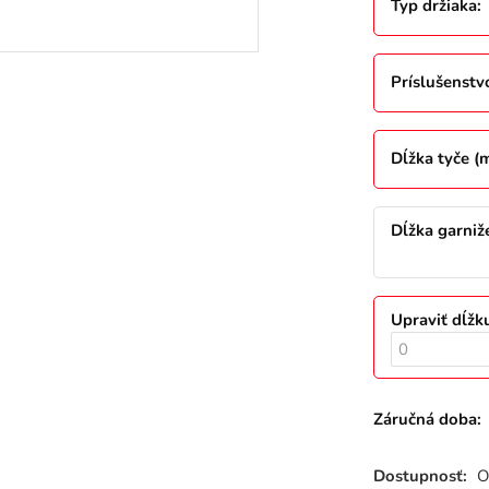
Typ držiaka
:
Príslušenstv
Dĺžka tyče (
Dĺžka garniž
Upraviť dĺžk
Záručná doba:
Dostupnosť:
O