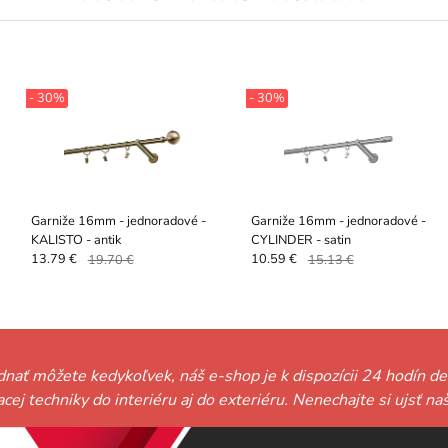
- 30%
- 30%
Garniže 16mm - jednoradové -
Garniže 16mm - jednoradové -
KALISTO - antik
CYLINDER - satin
13.79 €
19.70 €
10.59 €
15.13 €
ednať môžete kedykoľvek, náš e-shop je k dispozícii 24 hodín de
niacej techniky do interiéru aj do exteriéru. Nenechajte si ujs