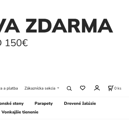
0
ks
a a platba
Zákaznícka sekcia
onské steny
Parapety
Drevené žalúzie
Vonkajšie tienenie