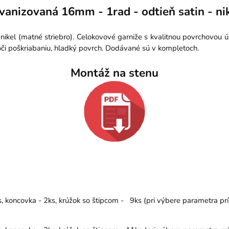
vanizovaná 16mm - 1rad - odtieň satin - nik
nikel (matné striebro). Celokovové garniže s kvalitnou povrchovou
či poškriabaniu, hladký povrch. Dodávané sú v kompletoch.
Montáž na stenu
 koncovka - 2ks, krúžok so štipcom - 9ks (pri výbere parametra prí