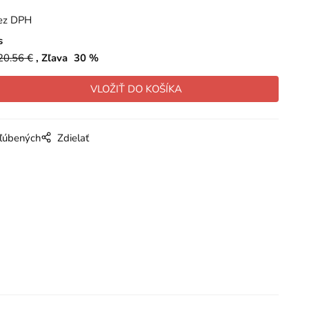
ez DPH
s
20.56
€
Zľava
30
%
bľúbených
Zdielať