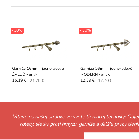
- 30%
- 30%
Garniže 16mm - jednoradové -
Garniže 16mm - jednoradové -
ŽALUĎ - antik
MODERN - antik
15.19 €
21.70 €
12.39 €
17.70 €
Vitajte na našej stránke vo svete tieniacej techniky! Obj
rolety, sieťky proti hmyzu, garniže a ďalšie prvky tie