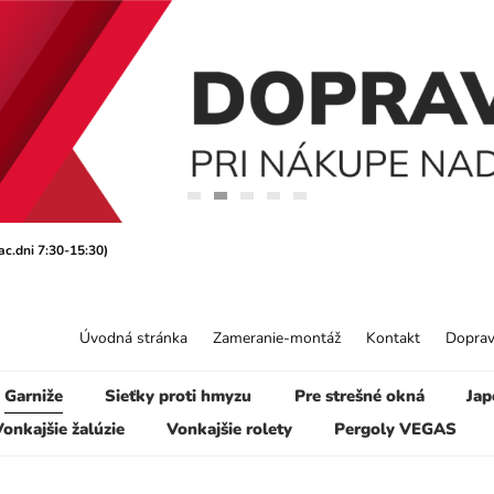
ac.dni 7:30-15:30)
Úvodná stránka
Zameranie-montáž
Kontakt
Doprav
Garniže
Sieťky proti hmyzu
Pre strešné okná
Jap
onkajšie žalúzie
Vonkajšie rolety
Pergoly VEGAS