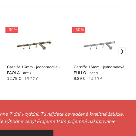
- 30%
- 30%
Garniže 16mm - jednoradové -
Garniže 16mm - jednoradové -
PAOLA - antik
PULLO - satin
12.79 €
18.27 €
9.89 €
14.13 €
nne 7 dní v týždni. Tu nájdete osvedčené kvalitné žalúzie,
ť naše výhodné ceny! Prajeme Vám príjemné nakupovanie.