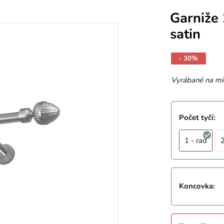
Garniže
satin
- 30%
Vyrábané na mi
Počet tyčí
:
1 - rad
2
Koncovka
: