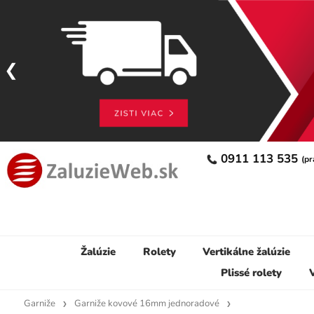
0911 113 535
(pr
Žalúzie
Rolety
Vertikálne žalúzie
Plissé rolety
V
Garniže
Garniže kovové 16mm jednoradové