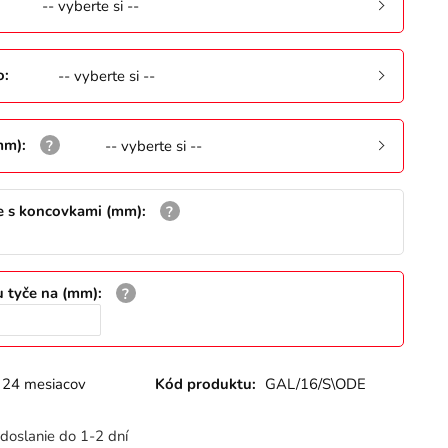
-- vyberte si --
o
:
-- vyberte si --
mm)
:
-- vyberte si --
e s koncovkami (mm)
:
u tyče na (mm)
:
24 mesiacov
Kód produktu:
GAL/16/S\ODE
doslanie do 1-2 dní