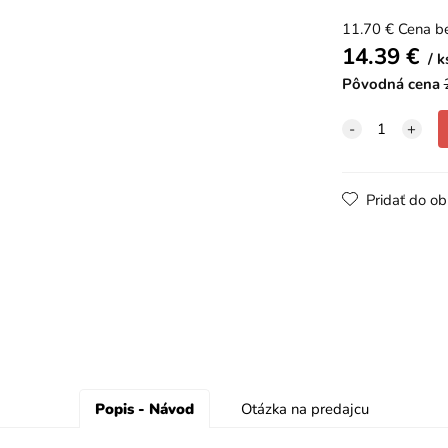
11.70
€
Cena b
14.39
€
k
Pôvodná cena
Pridať do o
Popis - Návod
Otázka na predajcu