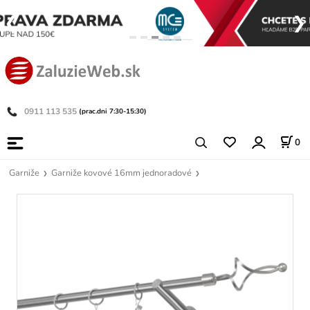
0911 113 535
(prac.dni 7:30-15:30)
0
Garniže
Garniže kovové 16mm jednoradové