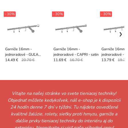
- 30%
- 30%
- 30%
Garniže 16mm -
Garniže 16mm -
Garniže 16mm 
jednoradové - GUĽA
jednoradové - CAPRI - satin
jednoradové - S
CRYSTAL - satin
satin
14.49 €
20.70 €
11.69 €
16.70 €
13.79 €
19.70
Vitajte na našej stránke vo svete tieniacej techniky!
Objednať môžete kedykoľvek, náš e-shop je k dispozícii
24 hodín denne 7 dní v týždni. Tu nájdete osvedčené
kvalitné žalúzie, rolety, sieťky proti hmyzu, garniže a
ďalšie prvky tieniacej techniky do interiéru aj do
exteriéru. Nenechajte si ujsť naše výhodné ceny!