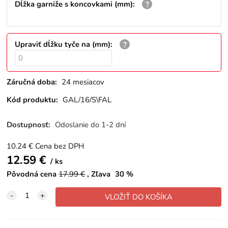
Dĺžka garniže s koncovkami (mm)
:
Upraviť dĺžku tyče na (mm)
:
Záručná doba:
24 mesiacov
Kód produktu:
GAL/16/S\FAL
Dostupnosť:
Odoslanie do 1-2 dní
10.24
€
Cena bez DPH
12.59
€
ks
Pôvodná cena
17.99
€
Zľava
30
%