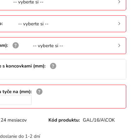
-- vyberte si --
o
:
-- vyberte si --
mm)
:
-- vyberte si --
e s koncovkami (mm)
:
u tyče na (mm)
:
24 mesiacov
Kód produktu:
GAL/16/A\COK
doslanie do 1-2 dní