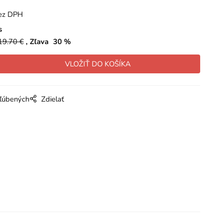
ez DPH
s
19.70
€
Zľava
30
%
bľúbených
Zdielať