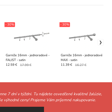
- 30%
- 30%
Garniže 16mm - jednoradové -
Garniže 16mm - jednoradové - TOD
FALIST - satin
MAX - satin
12.59 €
17.99 €
11.39 €
16.27 €
nne 7 dní v týždni. Tu nájdete osvedčené kvalitné žalúzie,
ť naše výhodné ceny! Prajeme Vám príjemné nakupovanie.