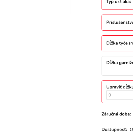
Typ držiaka
:
Príslušenstv
Dĺžka tyče (
Dĺžka garniž
Upraviť dĺžk
Záručná doba:
Dostupnosť:
O