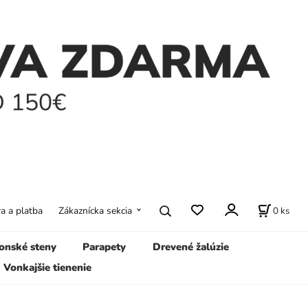
0
ks
a a platba
Zákaznícka sekcia
onské steny
Parapety
Drevené žalúzie
Vonkajšie tienenie