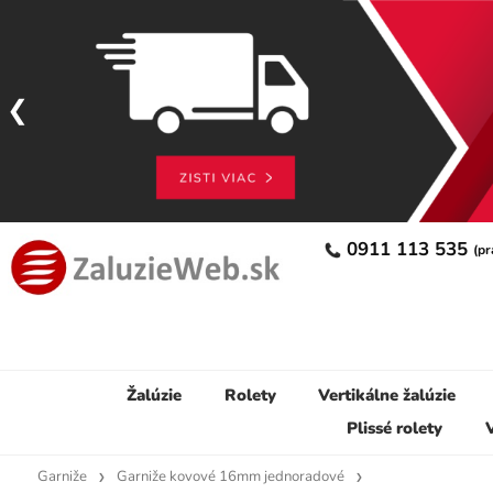
0911 113 535
(pr
Žalúzie
Rolety
Vertikálne žalúzie
Plissé rolety
V
Garniže
Garniže kovové 16mm jednoradové