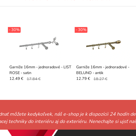
- 30%
- 30%
Garniže 16mm - jednoradové - LIST
Garniže 16mm - jednoradové -
ROSE - satin
BELUNO - antik
12.49 €
17.84 €
12.79 €
18.27 €
ednať môžete kedykoľvek, náš e-shop je k dispozícii 24 hodín de
niacej techniky do interiéru aj do exteriéru. Nenechajte si ujs