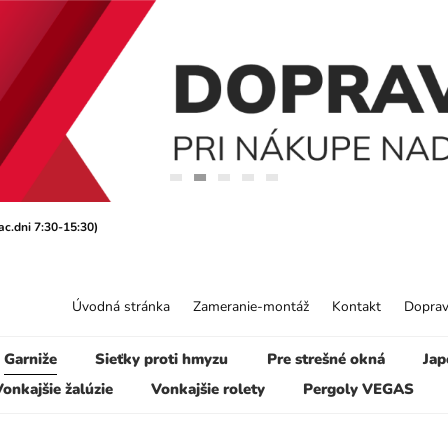
ac.dni 7:30-15:30)
Úvodná stránka
Zameranie-montáž
Kontakt
Doprav
Garniže
Sieťky proti hmyzu
Pre strešné okná
Jap
onkajšie žalúzie
Vonkajšie rolety
Pergoly VEGAS