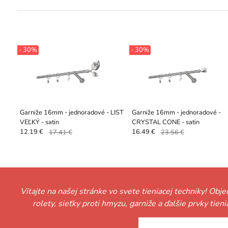
- 30%
- 30%
Garniže 16mm - jednoradové - LIST
Garniže 16mm - jednoradové -
VEĽKÝ - satin
CRYSTAL CONE - satin
12.19 €
17.41 €
16.49 €
23.56 €
Vitajte na našej stránke vo svete tieniacej techniky! Obj
rolety, sieťky proti hmyzu, garniže a ďalšie prvky tie