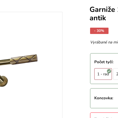
Garniže
antik
- 30%
Vyrábané na mi
Počet tyčí
:
1 - rad
2
Koncovka
: