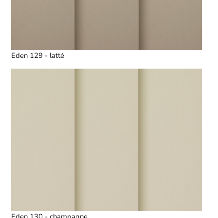
Eden 129 - latté
Eden 130 - champagne