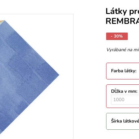
Látky pr
REMBR
- 30%
Vyrábané na mi
Farba látky
:
Dĺžka v mm
:
Šírka látkov