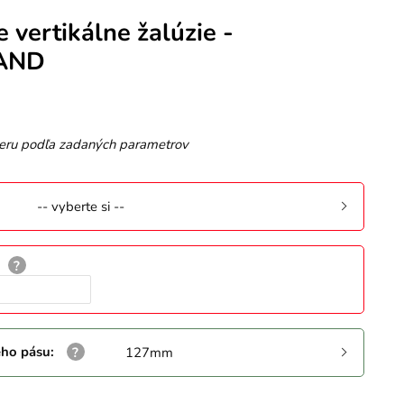
e vertikálne žalúzie -
AND
eru podľa zadaných parametrov
-- vyberte si --
ého pásu
:
127mm