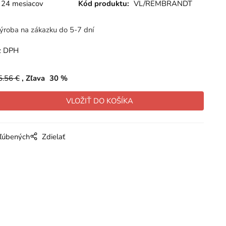
24 mesiacov
Kód produktu:
VL/REMBRANDT
ýroba na zákazku do 5-7 dní
z DPH
5.56
€
Zľava
30
%
bľúbených
Zdielať