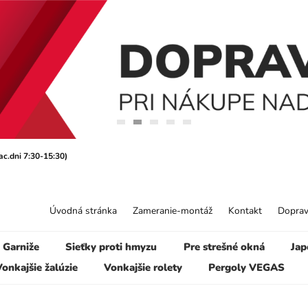
ac.dni 7:30-15:30)
Úvodná stránka
Zameranie-montáž
Kontakt
Doprav
Garniže
Sieťky proti hmyzu
Pre strešné okná
Jap
onkajšie žalúzie
Vonkajšie rolety
Pergoly VEGAS