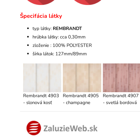
Špecifácia látky
typ látky:
REMBRANDT
hrúbka látky: cca 0,30mm
zloženie : 100% POLYESTER
šírka látok: 127mm/89mm
Rembrandt 4903
Rembrandt 4905
Rembrandt 4907
- slonová kosť
- champagne
- svetlá bordová