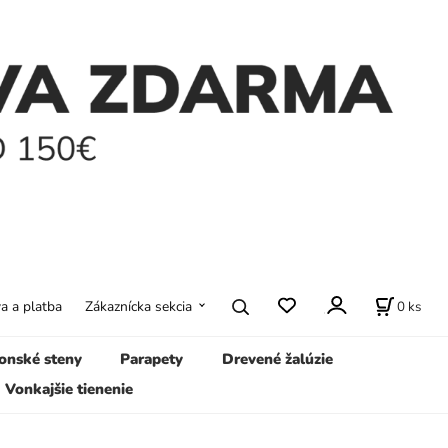
0
ks
a a platba
Zákaznícka sekcia
onské steny
Parapety
Drevené žalúzie
Vonkajšie tienenie