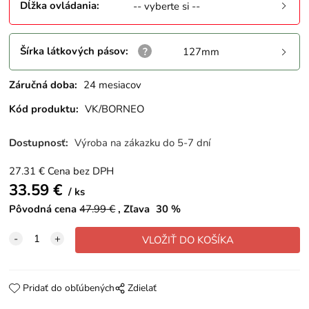
Dĺžka ovládania
:
-- vyberte si --
Šírka látkových pásov
:
127mm
Záručná doba:
24 mesiacov
Kód produktu:
VK/BORNEO
Dostupnosť:
Výroba na zákazku do 5-7 dní
27.31
€
Cena bez DPH
33.59
€
ks
Pôvodná cena
47.99
€
Zľava
30
%
Pridať do obľúbených
Zdielať