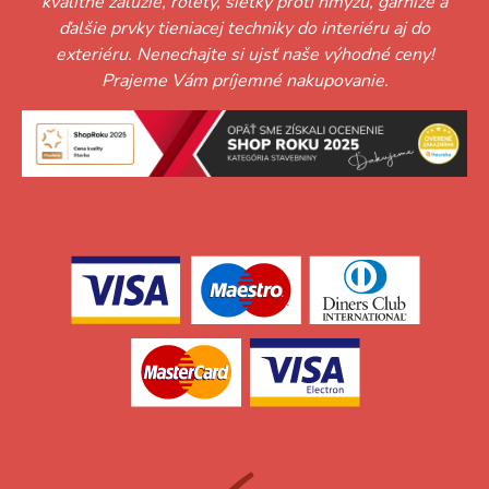
kvalitné žalúzie, rolety, sieťky proti hmyzu, garniže a
ďalšie prvky tieniacej techniky do interiéru aj do
exteriéru. Nenechajte si ujsť naše výhodné ceny!
Prajeme Vám príjemné nakupovanie.