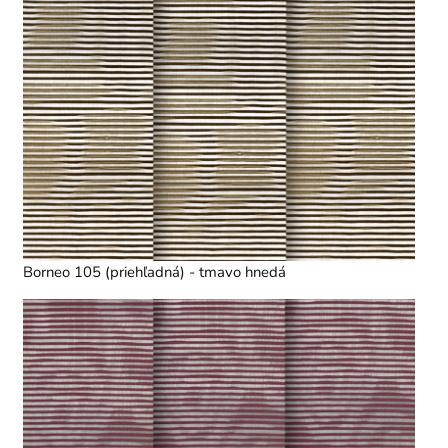
Borneo 105 (priehľadná) - tmavo hnedá