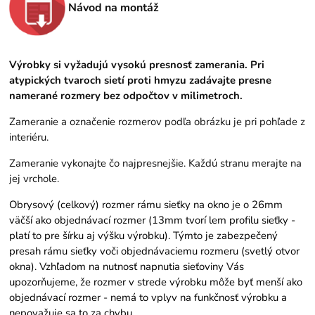
Návod na montáž
Výrobky si vyžadujú vysokú presnosť zamerania. Pri
atypických tvaroch sietí proti hmyzu zadávajte presne
namerané rozmery bez odpočtov v milimetroch.
Zameranie a označenie rozmerov podľa obrázku je pri pohľade z
interiéru.
Zameranie vykonajte čo najpresnejšie. Každú stranu merajte na
jej vrchole.
Obrysový (celkový) rozmer rámu sieťky na okno je o 26mm
väčší ako objednávací rozmer (13mm tvorí lem profilu sieťky -
platí to pre šírku aj výšku výrobku). Týmto je zabezpečený
presah rámu sieťky voči objednávaciemu rozmeru (svetlý otvor
okna). Vzhľadom na nutnosť napnutia sieťoviny Vás
upozorňujeme, že rozmer v strede výrobku môže byť menší ako
objednávací rozmer - nemá to vplyv na funkčnosť výrobku a
nepovažuje sa to za chybu.