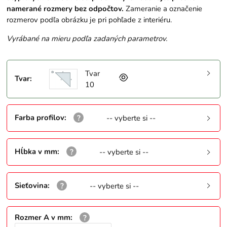
namerané rozmery bez odpočtov.
Zameranie a označenie
rozmerov podľa obrázku je pri pohľade z interiéru.
Vyrábané na mieru podľa zadaných parametrov.
Tvar
Tvar
:
10
Farba profilov
:
-- vyberte si --
Hĺbka v mm
:
-- vyberte si --
Sieťovina
:
-- vyberte si --
Rozmer A v mm
: