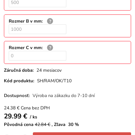
Rozmer B v mm
:
Rozmer C v mm
:
Záručná doba:
24 mesiacov
Kód produktu:
SH/RAM/OK/T10
Dostupnosť:
Výroba na zákazku do 7-10 dní
24.38
€
Cena bez DPH
29.99
€
ks
Pôvodná cena
42.84
€
Zľava
30
%