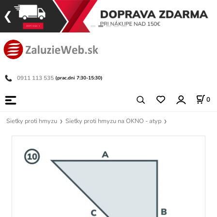
0911 113 535
(prac.dni 7:30-15:30)
0
Sieťky proti hmyzu
Sieťky proti hmyzu na OKNO - atyp