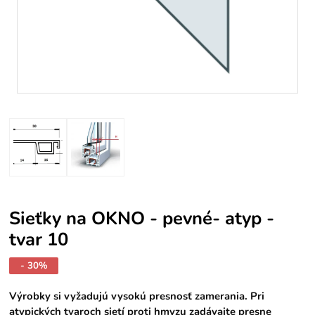
Sieťky na OKNO - pevné- atyp -
tvar 10
- 30%
Výrobky si vyžadujú vysokú presnosť zamerania. Pri
atypických tvaroch sietí proti hmyzu zadávajte presne