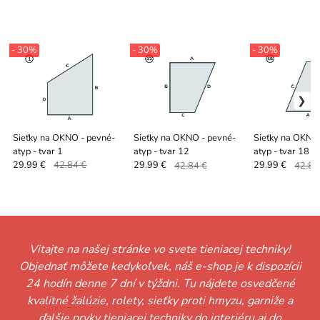
- 30%
- 30%
- 30%
Sieťky na OKNO - pevné-
Sieťky na OKNO - pevné-
Sieťky na OKNO
atyp - tvar 1
atyp - tvar 12
atyp - tvar 18
29.99 €
42.84 €
29.99 €
42.84 €
29.99 €
42.84
Vitajte na našej stránke vo svete tieniacej techniky!
Objednať môžete kedykoľvek, náš e-shop je k dispozícii
24 hodín denne 7 dní v týždni. Tu nájdete osvedčené
kvalitné žalúzie, rolety, sieťky proti hmyzu, garniže a
ďalšie prvky tieniacej techniky do interiéru aj do