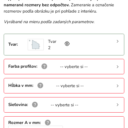
namerané rozmery bez odpočtov.
Zameranie a označenie
rozmerov podľa obrázku je pri pohľade z interiéru.
Vyrábané na mieru podľa zadaných parametrov.
Tvar
Tvar
:
2
Farba profilov
:
-- vyberte si --
Hĺbka v mm
:
-- vyberte si --
Sieťovina
:
-- vyberte si --
Rozmer A v mm
: