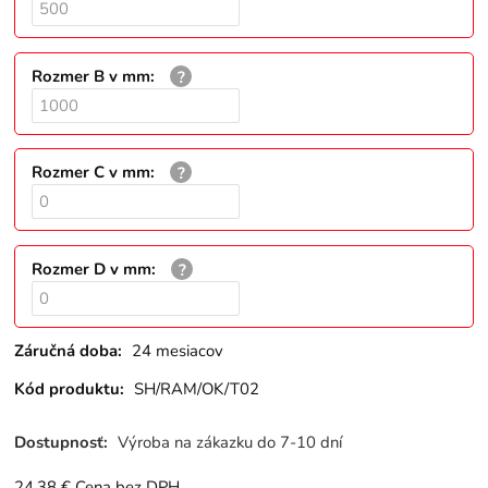
Rozmer B v mm
:
Rozmer C v mm
:
Rozmer D v mm
:
Záručná doba:
24 mesiacov
Kód produktu:
SH/RAM/OK/T02
Dostupnosť:
Výroba na zákazku do 7-10 dní
24.38
€
Cena bez DPH