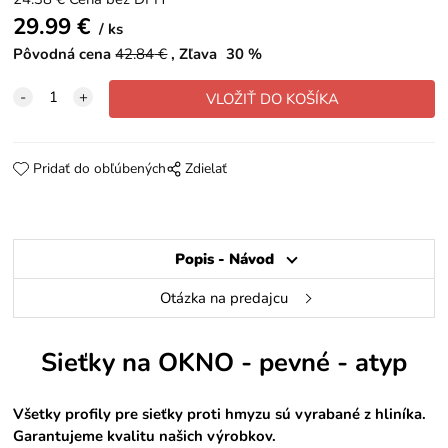
29.99
€
ks
Pôvodná cena
42.84
€
Zľava
30
%
Pridať do obľúbených
Zdielať
Popis - Návod
Otázka na predajcu
Sieťky na OKNO - pevné - atyp
Všetky profily pre sieťky proti hmyzu sú vyrabané z hliníka.
Garantujeme kvalitu našich výrobkov.