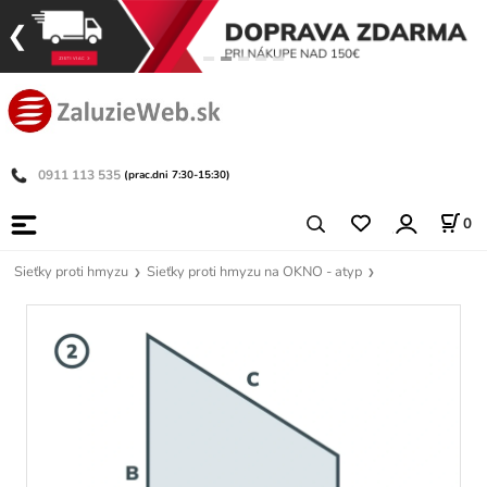
0911 113 535
(prac.dni 7:30-15:30)
0
Sieťky proti hmyzu
Sieťky proti hmyzu na OKNO - atyp