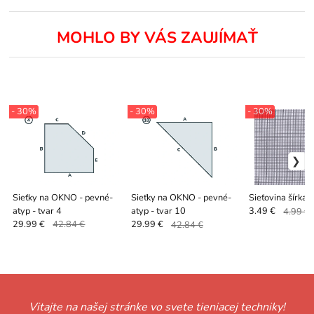
MOHLO BY VÁS ZAUJÍMAŤ
- 30%
- 30%
- 30%
Sieťky na OKNO - pevné-
Sieťky na OKNO - pevné-
Sieťovina šírka 
atyp - tvar 4
atyp - tvar 10
3.49 €
4.99 €
29.99 €
42.84 €
29.99 €
42.84 €
Vitajte na našej stránke vo svete tieniacej techniky!