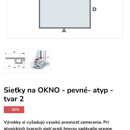
Sieťky na OKNO - pevné- atyp -
tvar 2
- 30%
Výrobky si vyžadujú vysokú presnosť zamerania. Pri
atypických tvaroch sietí proti hmyzu zadávajte presne