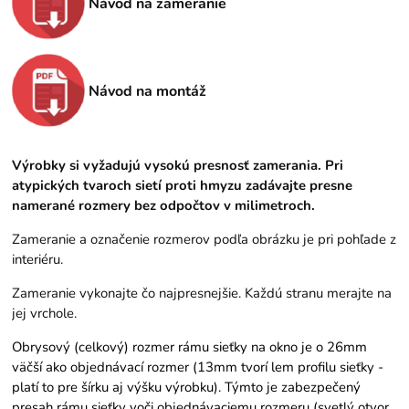
Návod na zameranie
Návod na montáž
Výrobky si vyžadujú vysokú presnosť zamerania. Pri
atypických tvaroch sietí proti hmyzu zadávajte presne
namerané rozmery bez odpočtov v milimetroch.
Zameranie a označenie rozmerov podľa obrázku je pri pohľade z
interiéru.
Zameranie vykonajte čo najpresnejšie. Každú stranu merajte na
jej vrchole.
Obrysový (celkový) rozmer rámu sieťky na okno je o 26mm
väčší ako objednávací rozmer (13mm tvorí lem profilu sieťky -
platí to pre šírku aj výšku výrobku). Týmto je zabezpečený
presah rámu sieťky voči objednávaciemu rozmeru (svetlý otvor