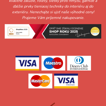
kvalitné žalúzie, rolety, sieťky proti hmyzu, garniže a
ďalšie prvky tieniacej techniky do interiéru aj do
exteriéru. Nenechajte si ujsť naše výhodné ceny!
Prajeme Vám príjemné nakupovanie.