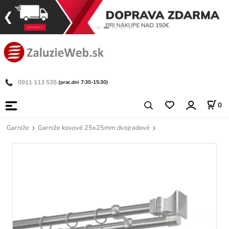
0911 113 535
(prac.dni 7:30-15:30)
0
Garniže
Garniže kovové 25x25mm dvojradové