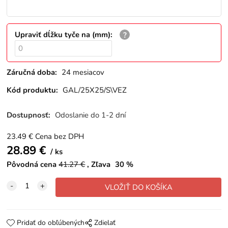
Upraviť dĺžku tyče na (mm)
:
Záručná doba:
24 mesiacov
Kód produktu:
GAL/25X25/S\VEZ
Dostupnosť:
Odoslanie do 1-2 dní
23.49
€
Cena bez DPH
28.89
€
ks
Pôvodná cena
41.27
€
Zľava
30
%
Pridať do obľúbených
Zdielať