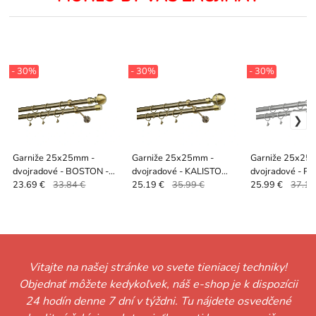
- 30%
- 30%
- 30%
Garniže 25x25mm -
Garniže 25x25mm -
Garniže 25x25
dvojradové - BOSTON -
dvojradové - KALISTO
dvojradové - P
antik
CRYSTAL - antik
CRYSTAL - sati
23.69 €
33.84 €
25.19 €
35.99 €
25.99 €
37.13
Vitajte na našej stránke vo svete tieniacej techniky!
Objednať môžete kedykoľvek, náš e-shop je k dispozícii
24 hodín denne 7 dní v týždni. Tu nájdete osvedčené