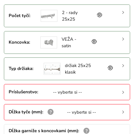
2 - rady
Počet tyčí
:
25x25
VEŽA -
Koncovka
:
satin
držiak 25x25
Typ držiaka
:
klasik
Príslušenstvo
:
-- vyberte si --
Dĺžka tyče (mm)
:
-- vyberte si --
Dĺžka garniže s koncovkami (mm)
: