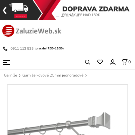
0911 113 535
(prac.dni 7:30-15:30)
0
Garniže
Garniže kovové 25mm jednoradové