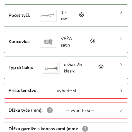
1 -
Počet tyčí
:
rad
VEŽA -
Koncovka
:
satin
držiak 25
Typ držiaka
:
klasik
Príslušenstvo
:
-- vyberte si --
Dĺžka tyče (mm)
:
-- vyberte si --
Dĺžka garniže s koncovkami (mm)
: