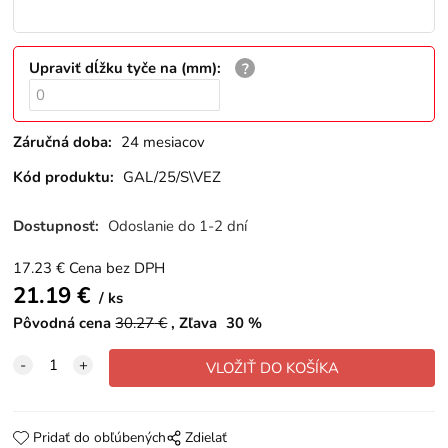
Upraviť dĺžku tyče na (mm)
:
Záručná doba:
24 mesiacov
Kód produktu:
GAL/25/S\VEZ
Dostupnosť:
Odoslanie do 1-2 dní
17.23
€
Cena bez DPH
21.19
€
ks
Pôvodná cena
30.27
€
Zľava
30
%
Pridať do obľúbených
Zdielať