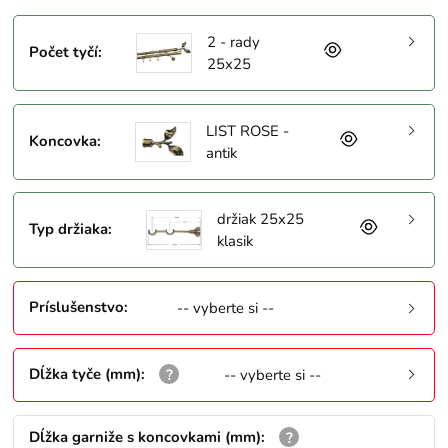
2 - rady
Počet tyčí
:
25x25
LIST ROSE -
Koncovka
:
antik
držiak 25x25
Typ držiaka
:
klasik
Príslušenstvo
:
-- vyberte si --
Dĺžka tyče (mm)
:
-- vyberte si --
Dĺžka garniže s koncovkami (mm)
: