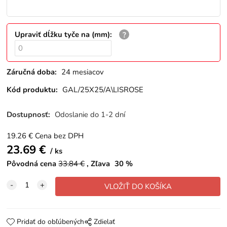
Upraviť dĺžku tyče na (mm)
:
Záručná doba:
24 mesiacov
Kód produktu:
GAL/25X25/A\LISROSE
Dostupnosť:
Odoslanie do 1-2 dní
19.26
€
Cena bez DPH
23.69
€
ks
Pôvodná cena
33.84
€
Zľava
30
%
Pridať do obľúbených
Zdielať