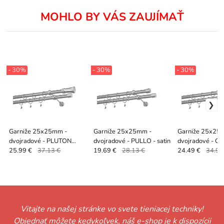
MOHLO BY VÁS ZAUJÍMAŤ
- 30%
- 30%
- 30%
Garniže 25x25mm -
Garniže 25x25mm -
Garniže 25x25
dvojradové - PLUTON
dvojradové - PULLO - satin
dvojradové - C
CRYSTAL - satin
CRYSTAL - sati
25.99 €
37.13 €
19.69 €
28.13 €
24.49 €
34.99
Vitajte na našej stránke vo svete tieniacej techniky!
Objednať môžete kedykoľvek, náš e-shop je k dispozícii