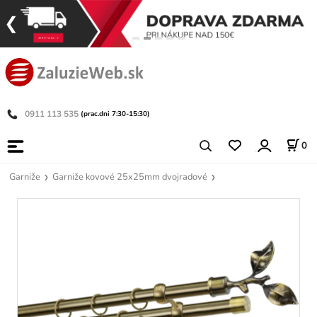
0911 113 535
(prac.dni 7:30-15:30)
0
Garniže
Garniže kovové 25x25mm dvojradové