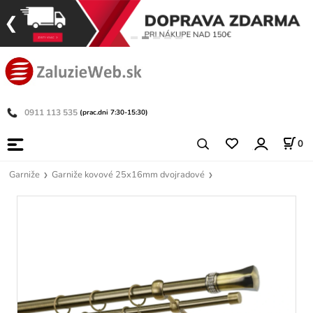
0911 113 535
(prac.dni 7:30-15:30)
0
Garniže
Garniže kovové 25x16mm dvojradové