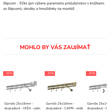
štipcom - 92ks (pri výbere parametra príslušenstvo s krúžkami
so štipcom), skrutky a hmoždinky na montáž
MOHLO BY VÁS ZAUJÍMAŤ
- 30%
- 30%
- 30%
Garniže 25x16mm -
Garniže 25x16mm -
Garniže 25x16
dvojradové - VEŽA - satin
dvojradové - CAPRI - antik
dvojradové - O