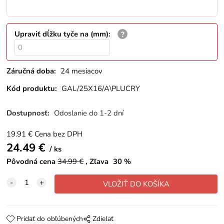
Upraviť dĺžku tyče na (mm)
:
Záručná doba:
24 mesiacov
Kód produktu:
GAL/25X16/A\PLUCRY
Dostupnosť:
Odoslanie do 1-2 dní
19.91
€
Cena bez DPH
24.49
€
ks
Pôvodná cena
34.99
€
Zľava
30
%
Pridať do obľúbených
Zdielať