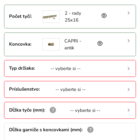
2 - rady
Počet tyčí
:
25x16
CAPRI -
Koncovka
:
antik
Typ držiaka
:
-- vyberte si --
Príslušenstvo
:
-- vyberte si --
Dĺžka tyče (mm)
:
-- vyberte si --
Dĺžka garniže s koncovkami (mm)
: