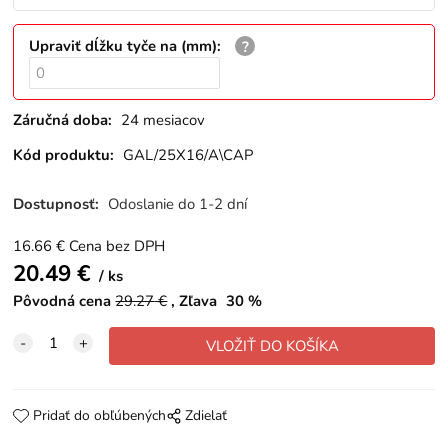
Upraviť dĺžku tyče na (mm)
:
Záručná doba:
24 mesiacov
Kód produktu:
GAL/25X16/A\CAP
Dostupnosť:
Odoslanie do 1-2 dní
16.66
€
Cena bez DPH
20.49
€
ks
Pôvodná cena
29.27
€
Zľava
30
%
Pridať do obľúbených
Zdielať