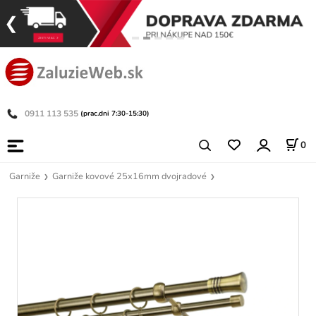
0911 113 535
(prac.dni 7:30-15:30)
0
Garniže
Garniže kovové 25x16mm dvojradové