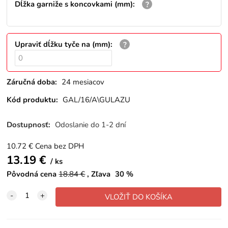
Dĺžka garniže s koncovkami (mm)
:
Upraviť dĺžku tyče na (mm)
:
Záručná doba:
24 mesiacov
Kód produktu:
GAL/16/A\GULAZU
Dostupnosť:
Odoslanie do 1-2 dní
10.72
€
Cena bez DPH
13.19
€
ks
Pôvodná cena
18.84
€
Zľava
30
%