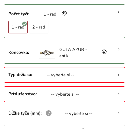
Počet tyčí
:
1 - rad
1 - rad
2 - rad
GUĽA AZUR -
Koncovka
:
antik
Typ držiaka
:
-- vyberte si --
Príslušenstvo
:
-- vyberte si --
Dĺžka tyče (mm)
:
-- vyberte si --