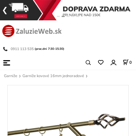
0911 113 535
(prac.dni 7:30-15:30)
0
Garniže
Garniže kovové 16mm jednoradové