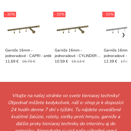
- 30%
- 30%
- 30%
Garniže 16mm -
Garniže 16mm -
Garniže 16mm 
jednoradové - CAPRI - antik
jednoradové - CYLINDER -
jednoradové -
antik
satin
11.69 €
16.70 €
10.59 €
15.13 €
12.39 €
17.70
Vitajte na našej stránke vo svete tieniacej techniky!
Objednať môžete kedykoľvek, náš e-shop je k dispozícii
24 hodín denne 7 dní v týždni. Tu nájdete osvedčené
kvalitné žalúzie, rolety, sieťky proti hmyzu, garniže a
ďalšie prvky tieniacej techniky do interiéru aj do
exteriéru. Nenechajte si ujsť naše výhodné ceny!