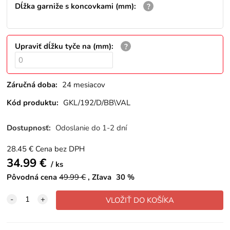
Dĺžka garniže s koncovkami (mm)
:
Upraviť dĺžku tyče na (mm)
:
Záručná doba:
24 mesiacov
Kód produktu:
GKL/192/D/BB\VAL
Dostupnosť:
Odoslanie do 1-2 dní
28.45
€
Cena bez DPH
34.99
€
ks
Pôvodná cena
49.99
€
Zľava
30
%