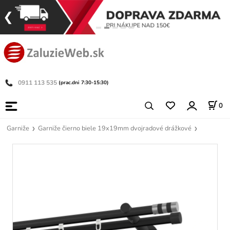
0911 113 535
(prac.dni 7:30-15:30)
0
Garniže
Garniže čierno biele 19x19mm dvojradové drážkové