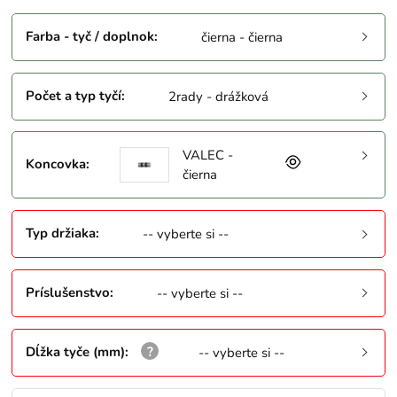
Farba - tyč / doplnok
:
čierna - čierna
Počet a typ tyčí
:
2rady - drážková
VALEC -
Koncovka
:
čierna
Typ držiaka
:
-- vyberte si --
Príslušenstvo
:
-- vyberte si --
Dĺžka tyče (mm)
:
-- vyberte si --