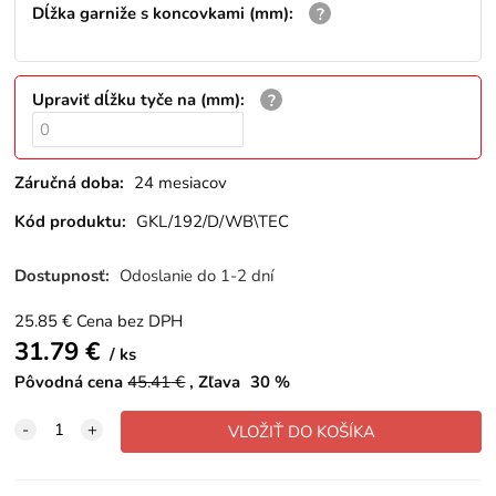
Dĺžka garniže s koncovkami (mm)
:
Upraviť dĺžku tyče na (mm)
:
Záručná doba:
24 mesiacov
Kód produktu:
GKL/192/D/WB\TEC
Dostupnosť:
Odoslanie do 1-2 dní
25.85
€
Cena bez DPH
31.79
€
ks
Pôvodná cena
45.41
€
Zľava
30
%