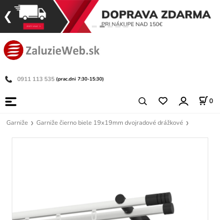
0911 113 535
(prac.dni 7:30-15:30)
0
Garniže
Garniže čierno biele 19x19mm dvojradové drážkové