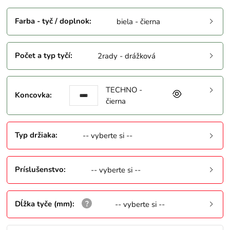
Farba - tyč / doplnok
:
biela - čierna
Počet a typ tyčí
:
2rady - drážková
TECHNO -
Koncovka
:
čierna
Typ držiaka
:
-- vyberte si --
Príslušenstvo
:
-- vyberte si --
Dĺžka tyče (mm)
:
-- vyberte si --