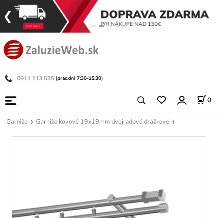
0911 113 535
(prac.dni 7:30-15:30)
0
Garniže
Garniže kovové 19x19mm dvojradové drážkové