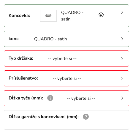
QUADRO -
Koncovka
:
satin
konc
:
QUADRO - satin
Typ držiaka
:
-- vyberte si --
Príslušenstvo
:
-- vyberte si --
Dĺžka tyče (mm)
:
-- vyberte si --
Dĺžka garniže s koncovkami (mm)
: