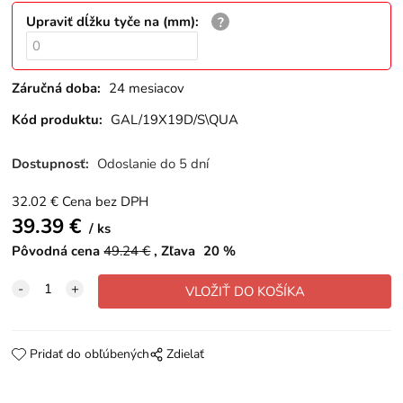
Upraviť dĺžku tyče na (mm)
:
Záručná doba:
24 mesiacov
Kód produktu:
GAL/19X19D/S\QUA
Dostupnosť:
Odoslanie do 5 dní
32.02
€
Cena bez DPH
39.39
€
ks
Pôvodná cena
49.24
€
Zľava
20
%
Pridať do obľúbených
Zdielať