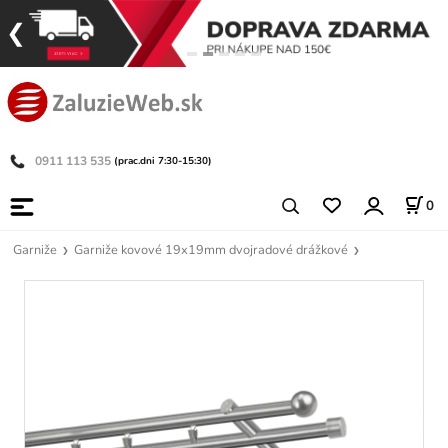
0911 113 535
(prac.dni 7:30-15:30)
0
Garniže
Garniže kovové 19x19mm dvojradové drážkové