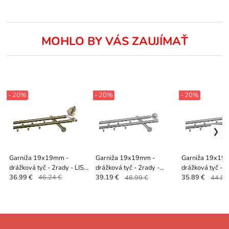
MOHLO BY VÁS ZAUJÍMAŤ
- 20%
- 20%
- 20%
Garniža 19x19mm -
Garniža 19x19mm -
Garniža 19x19
drážková tyč - 2rady - LIST
drážková tyč - 2rady -
drážková tyč - 2
VEĽKÝ - antik
JUPITER - satin
VENEZIA - satin
36.99 €
46.24 €
39.19 €
48.99 €
35.89 €
44.86