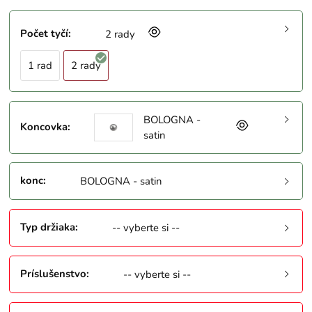
Počet tyčí
:
2 rady
1 rad
2 rady
BOLOGNA -
Koncovka
:
satin
konc
:
BOLOGNA - satin
Typ držiaka
:
-- vyberte si --
Príslušenstvo
:
-- vyberte si --