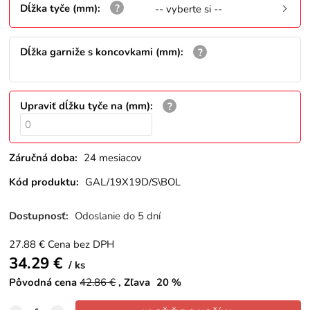
Dĺžka tyče (mm)
:
-- vyberte si --
Dĺžka garniže s koncovkami (mm)
:
Upraviť dĺžku tyče na (mm)
:
Záručná doba:
24 mesiacov
Kód produktu:
GAL/19X19D/S\BOL
Dostupnosť:
Odoslanie do 5 dní
27.88
€
Cena bez DPH
34.29
€
ks
Pôvodná cena
42.86
€
Zľava
20
%