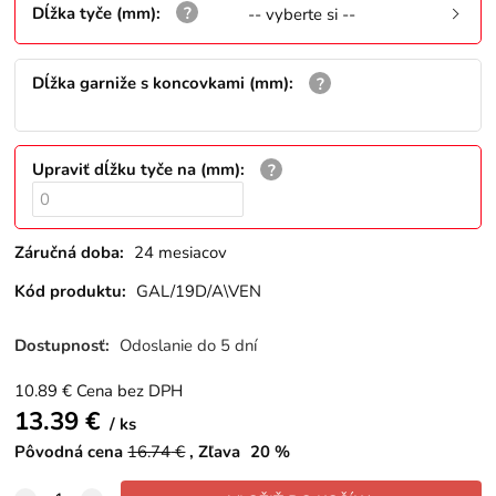
Dĺžka tyče (mm)
:
-- vyberte si --
Dĺžka garniže s koncovkami (mm)
:
Upraviť dĺžku tyče na (mm)
:
Záručná doba:
24 mesiacov
Kód produktu:
GAL/19D/A\VEN
Dostupnosť:
Odoslanie do 5 dní
10.89
€
Cena bez DPH
13.39
€
ks
Pôvodná cena
16.74
€
Zľava
20
%