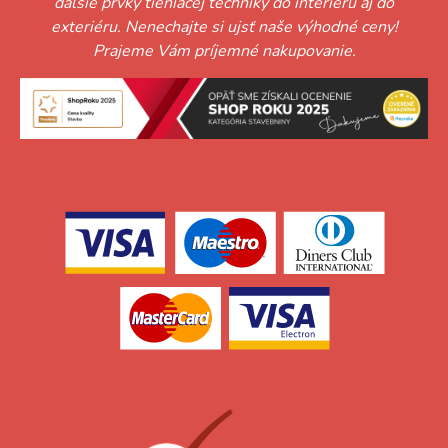
ďalšie prvky tieniacej techniky do interiéru aj do
exteriéru. Nenechajte si ujsť naše výhodné ceny!
Prajeme Vám príjemné nakupovanie.