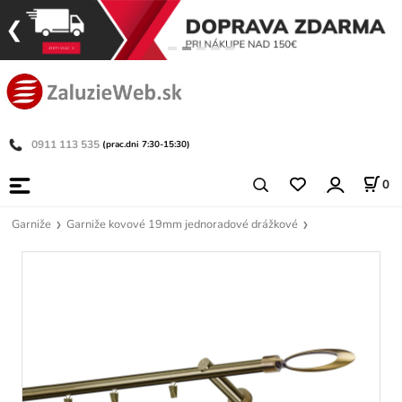
0911 113 535
(prac.dni 7:30-15:30)
0
Garniže
Garniže kovové 19mm jednoradové drážkové