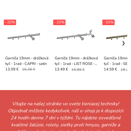
- 20%
- 20%
- 20%
Garniža 19mm - drážková
Garniža 19mm - drážková
Garniža 19mm -
tyč - 1rad - CAPRI - satin
tyč - 1rad - LIST ROSE -
tyč - 1rad - SEV
satin
13.09 €
16.36 €
13.49 €
16.86 €
14.59 €
18.24
Vitajte na našej stránke vo svete tieniacej techniky!
Objednať môžete kedykoľvek, náš e-shop je k dispozícii
24 hodín denne 7 dní v týždni. Tu nájdete osvedčené
kvalitné žalúzie, rolety, sieťky proti hmyzu, garniže a