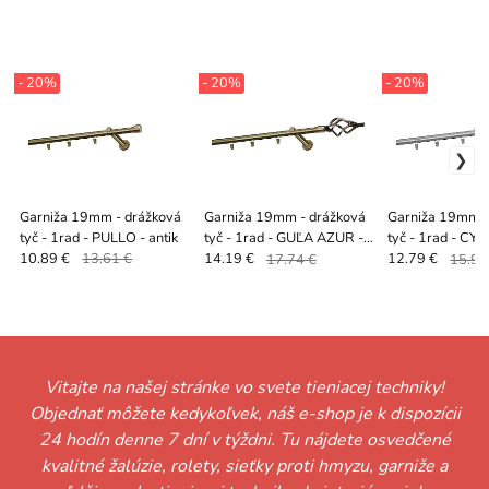
- 20%
- 20%
- 20%
Garniža 19mm - drážková
Garniža 19mm - drážková
Garniža 19mm -
tyč - 1rad - PULLO - antik
tyč - 1rad - GUĽA AZUR -
tyč - 1rad - CY
antik
satin
10.89 €
13.61 €
14.19 €
17.74 €
12.79 €
15.99
Vitajte na našej stránke vo svete tieniacej techniky!
Objednať môžete kedykoľvek, náš e-shop je k dispozícii
24 hodín denne 7 dní v týždni. Tu nájdete osvedčené
kvalitné žalúzie, rolety, sieťky proti hmyzu, garniže a