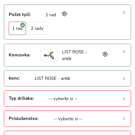
Počet tyčí
:
1 rad
1 rad
2 rady
LIST ROSE -
Koncovka
:
antik
konc
:
LIST ROSE - antik
Typ držiaka
:
-- vyberte si --
Príslušenstvo
:
-- vyberte si --