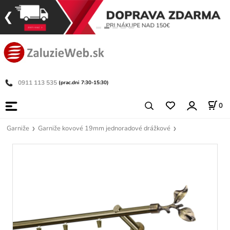
0911 113 535
(prac.dni 7:30-15:30)
0
Garniže
Garniže kovové 19mm jednoradové drážkové