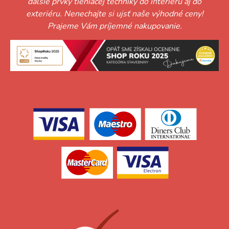
ďalšie prvky tieniacej techniky do interiéru aj do
exteriéru. Nenechajte si ujsť naše výhodné ceny!
Prajeme Vám príjemné nakupovanie.