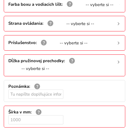
Farba boxu a vodiacich líšt
:
-- vyberte si --
Strana ovládania
:
-- vyberte si --
Príslušenstvo
:
-- vyberte si --
Dĺžka pružinovej prechodky
:
-- vyberte si --
Poznámka
:
Šírka v mm
: