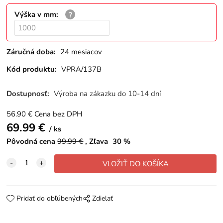
Výška v mm
:
Záručná doba:
24 mesiacov
Kód produktu:
VPRA/137B
Dostupnosť:
Výroba na zákazku do 10-14 dní
56.90
€
Cena bez DPH
69.99
€
ks
Pôvodná cena
99.99
€
Zľava
30
%
Pridať do obľúbených
Zdielať