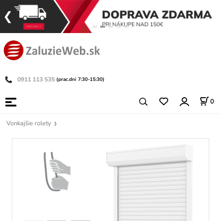
0911 113 535
(prac.dni 7:30-15:30)
0
Vonkajšie rolety