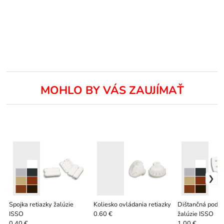
MOHLO BY VÁS ZAUJÍMAŤ
Spojka retiazky žalúzie
Koliesko ovládania retiazky
Dištančná podlo
ISSO
žalúzie ISSO
0.60 €
0.40 €
1.00 €