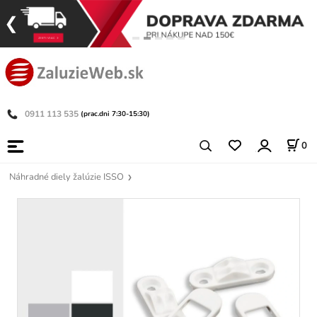
0911 113 535
(prac.dni 7:30-15:30)
0
Náhradné diely žalúzie ISSO