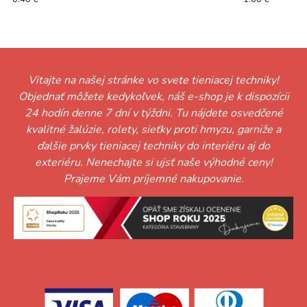
Vitajte na našej stránke vo svete tieniacej techniky!
Objednať môžete kedykoľvek, náš e-shop je k dispozícii
24 hodín denne 7 dní v týždni. Tu nájdete osvedčené
kvalitné žalúzie, rolety, sieťky proti hmyzu, garniže a
ďalšie prvky tieniacej techniky do interiéru aj do
exteriéru. Nenechajte si ujsť naše výhodné ceny!
Prajeme Vám príjemné nakupovanie.