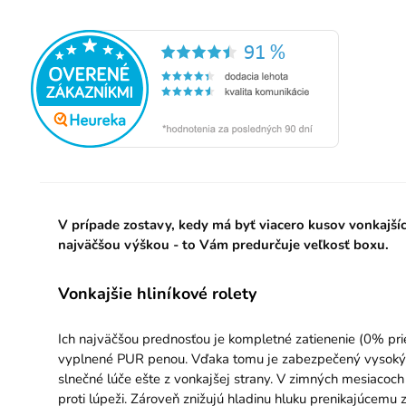
V prípade zostavy, kedy má byť viacero kusov vonkajší
najväčšou výškou - to Vám predurčuje veľkosť boxu.
Vonkajšie hliníkové rolety
Ich najväčšou prednosťou je kompletné zatienenie (0% priep
vyplnené PUR penou. Vďaka tomu je zabezpečený vysoký te
slnečné lúče ešte z vonkajšej strany. V zimných mesiacoch
proti lúpeži. Zároveň znižujú hladinu hluku prenikajúcemu