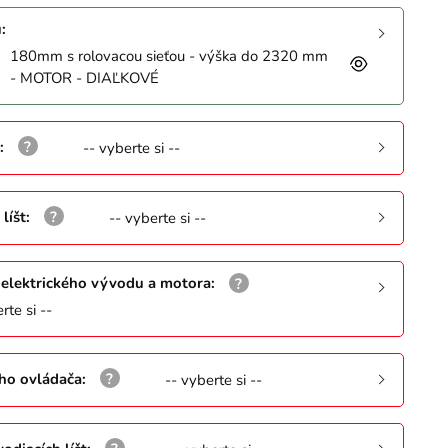
u
:
180mm s rolovacou sieťou - výška do 2320 mm
- MOTOR - DIAĽKOVÉ
:
-- vyberte si --
líšt
:
-- vyberte si --
elektrického vývodu a motora
:
rte si --
ho ovládača
:
-- vyberte si --