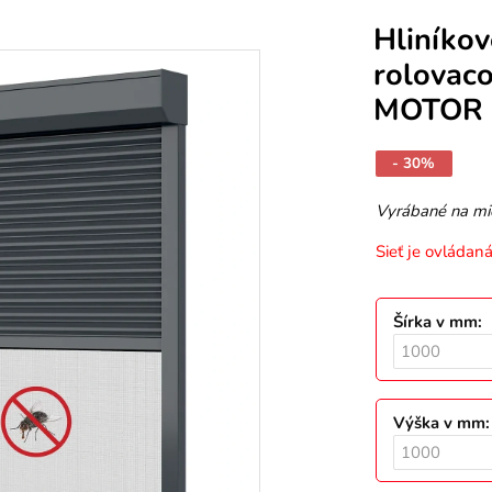
Hliníko
rolovaco
MOTOR 
- 30%
Vyrábané na mi
Sieť je ovládan
Šírka v mm
:
Výška v mm