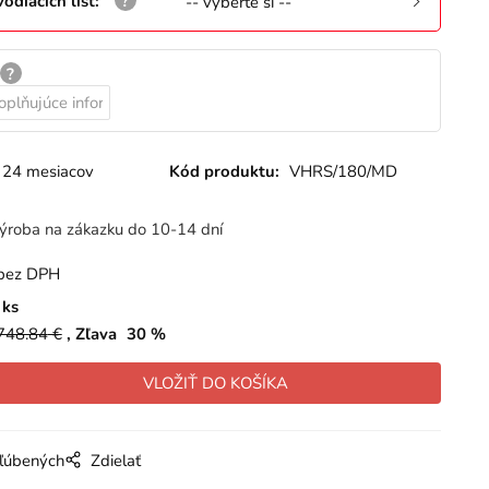
odiacích líšt
:
-- vyberte si --
24 mesiacov
Kód produktu:
VHRS/180/MD
ýroba na zákazku do 10-14 dní
bez DPH
ks
748.84
€
Zľava
30
%
bľúbených
Zdielať