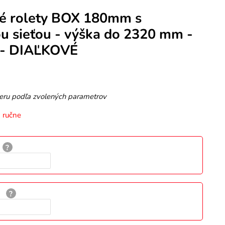
vé rolety BOX 180mm s
u sieťou - výška do 2320 mm -
- DIAĽKOVÉ
eru podľa zvolených parametrov
á ručne
: