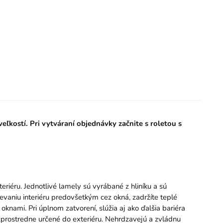
ľkostí. Pri vytváraní objednávky začnite s roletou s
riéru. Jednotlivé lamely sú vyrábané z hliníku a sú
aniu interiéru predovšetkým cez okná, zadržíte teplé
nami. Pri úplnom zatvorení, slúžia aj ako ďalšia bariéra
ezprostredne určené do exteriéru. Nehrdzavejú a zvládnu