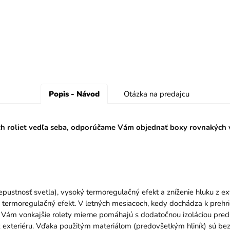
Popis - Návod
Otázka na predajcu
ch roliet vedľa seba, odporúčame Vám objednať boxy rovnakých ve
ustnosť svetla), vysoký termoregulačný efekt a zníženie hluku z exte
rmoregulačný efekt. V letných mesiacoch, kedy dochádza k prehriev
 Vám vonkajšie rolety mierne pomáhajú s dodatočnou izoláciou pred ok
 z exteriéru. Vďaka použitým materiálom (predovšetkým hliník) sú b