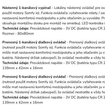
Nástenný 1-kanálový vypínač
- Lokálny nástenný ovládač pre ovl
použiť motory Somfy io). Funkcia ovládača: vyťahovanie rolety / za
nastavenú komfortnú medzipolohu a jeho stlačením ju vyvoláte. Pre 
obsahuje montážnu dosku pre montáž na omietku). LED kontrolka ind
Technické údaje:
Prevádzkové napätie - 3V DC (batéria typu CR 2430
Rozmer - 80x80mm
Prenosný 1-kanálový diaľkový ovládač
- Prenosný diaľkový ovlád
(nutnosť použiť motory Somfy io). Funkcia ovládača: vyťahovanie rol
môže mať nastavenú komfortnú medzipolohu a jeho stlačením ju vyvo
batérie. Nástenný držiak zabezpečí, že ovládač nestratíte a vždy 
Technické údaje:
Prevádzkové napätie - 3V DC (batéria typu CR 2
139mm x 42mm x 16mm
Prenosný 5-kanálový diaľkový ovládač
- Prenosný diaľkový ovláda
(nutnosť použiť motory Somfy io). Funkcia ovládača: vyťahovanie rol
môže mať nastavenú komfortnú medzipolohu a jeho stlačením ju vyvo
batérie. Nástenný držiak zabezpečí, že ovládač nestratíte a vždy 
Technické údaje:
Prevádzkové napätie - 3V DC (batéria typu CR 2
139mm x 42mm x 16mm