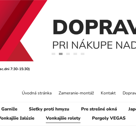
ac.dni 7:30-15:30)
Úvodná stránka
Zameranie-montáž
Kontakt
Doprav
Garniže
Sieťky proti hmyzu
Pre strešné okná
Jap
onkajšie žalúzie
Vonkajšie rolety
Pergoly VEGAS