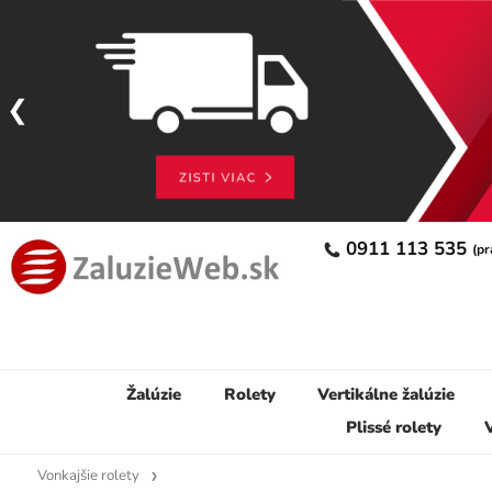
0911 113 535
(pr
Žalúzie
Rolety
Vertikálne žalúzie
Plissé rolety
V
Vonkajšie rolety