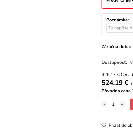
Predvŕtanie v
Poznámka
:
Záručná doba:
Dostupnosť:
V
426.17
€
Cena 
524.19
€
Pôvodná cena
Pridať do o