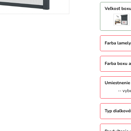
Veľkosť box
Farba lamely
Farba boxu a 
Umiestnenie 
-- vybe
Typ diaľkové