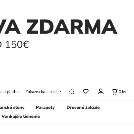
0
ks
a a platba
Zákaznícka sekcia
onské steny
Parapety
Drevené žalúzie
Vonkajšie tienenie