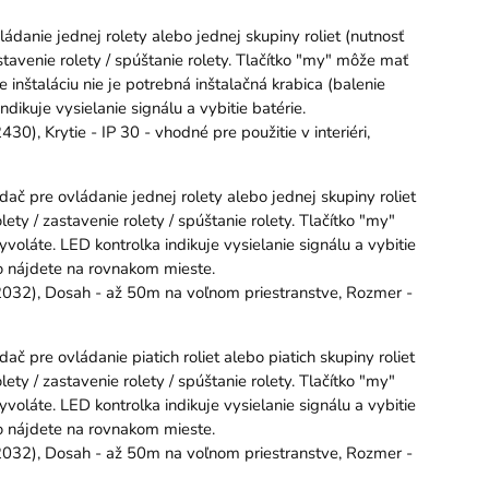
ádanie jednej rolety alebo jednej skupiny roliet (nutnosť
stavenie rolety / spúštanie rolety. Tlačítko "my" môže mať
inštaláciu nie je potrebná inštalačná krabica (balenie
ikuje vysielanie signálu a vybitie batérie.
), Krytie - IP 30 - vhodné pre použitie v interiéri,
ač pre ovládanie jednej rolety alebo jednej skupiny roliet
ety / zastavenie rolety / spúštanie rolety. Tlačítko "my"
láte. LED kontrolka indikuje vysielanie signálu a vybitie
ho nájdete na rovnakom mieste.
032), Dosah - až 50m na voľnom priestranstve, Rozmer -
č pre ovládanie piatich roliet alebo piatich skupiny roliet
ety / zastavenie rolety / spúštanie rolety. Tlačítko "my"
láte. LED kontrolka indikuje vysielanie signálu a vybitie
ho nájdete na rovnakom mieste.
032), Dosah - až 50m na voľnom priestranstve, Rozmer -