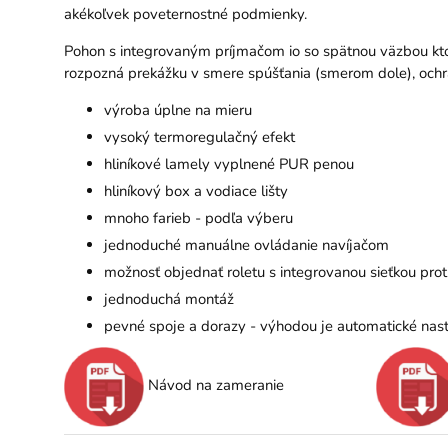
akékoľvek poveternostné podmienky.
Pohon s integrovaným príjmačom io so spätnou väzbou kto
rozpozná prekážku v smere spúšťania (smerom dole), ochran
výroba úplne na mieru
vysoký termoregulačný efekt
hliníkové lamely vyplnené PUR penou
hliníkový box a vodiace lišty
mnoho farieb - podľa výberu
jednoduché manuálne ovládanie navíjačom
možnosť objednať roletu s integrovanou sieťkou pro
jednoduchá montáž
pevné spoje a dorazy - výhodou je automatické nas
Návod na zameranie