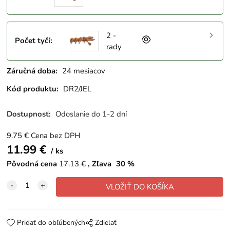
2 -
Počet tyčí
:
rady
Záručná doba:
24 mesiacov
Kód produktu:
DR2/JEL
Dostupnosť:
Odoslanie do 1-2 dní
9.75
€
Cena bez DPH
11.99
€
ks
Pôvodná cena
17.13
€
Zľava
30
%
Pridať do obľúbených
Zdielať