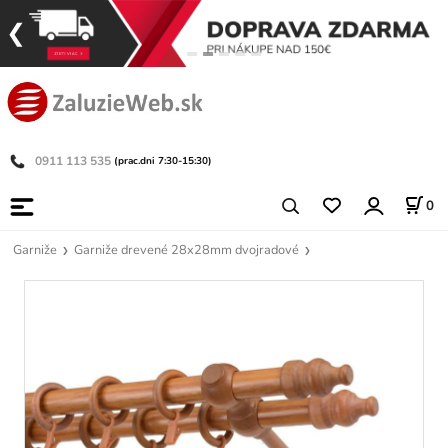
0911 113 535
(prac.dni 7:30-15:30)
0
Garniže
Garniže drevené 28x28mm dvojradové