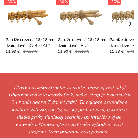
- 30%
- 30%
- 30%
Garniže drevená 28x28mm
Garniže drevená 28x28mm
Garniže dreve
dvojradové - DUB ZLATÝ
dvojradové - BUK
dvojradové - 
11.99 €
17.13 €
11.99 €
17.13 €
11.99 €
17.13
Vitajte na našej stránke vo svete tieniacej techniky!
Objednať môžete kedykoľvek, náš e-shop je k dispozícii
24 hodín denne 7 dní v týždni. Tu nájdete osvedčené
kvalitné žalúzie, rolety, sieťky proti hmyzu, garniže a
ďalšie prvky tieniacej techniky do interiéru aj do
exteriéru. Nenechajte si ujsť naše výhodné ceny!
Prajeme Vám príjemné nakupovanie.