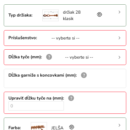
držiak 28
Typ držiaka
:
klasik
Príslušenstvo
:
-- vyberte si --
Dĺžka tyče (mm)
:
-- vyberte si --
Dĺžka garniže s koncovkami (mm)
:
Upraviť dĺžku tyče na (mm)
:
Farba
:
JELŠA