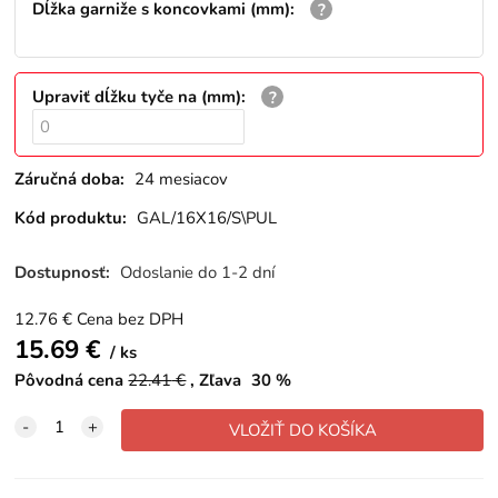
Dĺžka garniže s koncovkami (mm)
:
Upraviť dĺžku tyče na (mm)
:
Záručná doba:
24 mesiacov
Kód produktu:
GAL/16X16/S\PUL
Dostupnosť:
Odoslanie do 1-2 dní
12.76
€
Cena bez DPH
15.69
€
ks
Pôvodná cena
22.41
€
Zľava
30
%