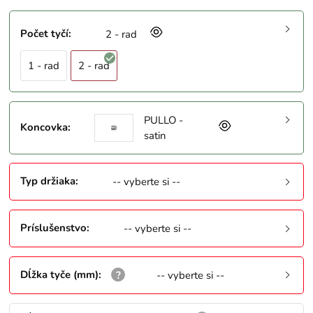
Počet tyčí
:
2 - rad
1 - rad
2 - rad
PULLO -
Koncovka
:
satin
Typ držiaka
:
-- vyberte si --
Príslušenstvo
:
-- vyberte si --
Dĺžka tyče (mm)
:
-- vyberte si --