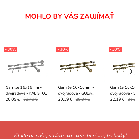
MOHLO BY VÁS ZAUJÍMAŤ
- 30%
- 30%
- 30%
Garniže 16x16mm -
Garniže 16x16mm -
Garniže 16x16
dvojradové - KALISTO
dvojradové - GUĽA
dvojradové - SI
CRYSTAL - satin
CRYSTAL - antik
20.09 €
28.70 €
20.19 €
28.84 €
22.19 €
31.70
Vitajte na našej stránke vo svete tieniacej techniky!