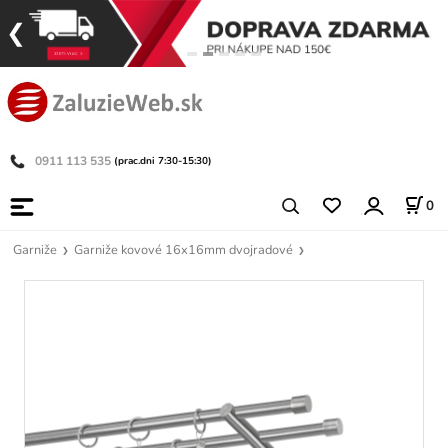
0911 113 535
(prac.dni 7:30-15:30)
0
Garniže
Garniže kovové 16x16mm dvojradové