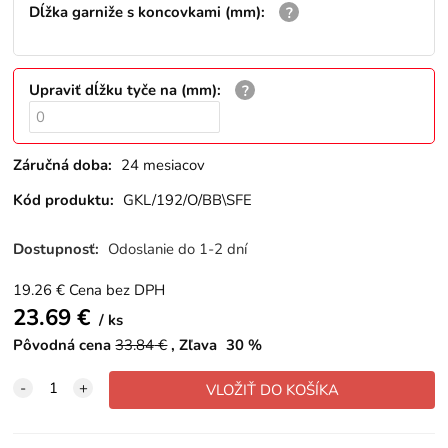
Dĺžka garniže s koncovkami (mm)
:
Upraviť dĺžku tyče na (mm)
:
Záručná doba:
24 mesiacov
Kód produktu:
GKL/192/O/BB\SFE
Dostupnosť:
Odoslanie do 1-2 dní
19.26
€
Cena bez DPH
23.69
€
ks
Pôvodná cena
33.84
€
Zľava
30
%