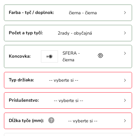
Farba - tyč / doplnok
:
čierna - čierna
Počet a typ tyčí
:
2rady - obyčajná
SFERA -
Koncovka
:
čierna
Typ držiaka
:
-- vyberte si --
Príslušenstvo
:
-- vyberte si --
Dĺžka tyče (mm)
:
-- vyberte si --