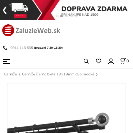
0911 113 535
(prac.dni 7:30-15:30)
0
Garniže
Garniže čierno biele 19x19mm dvojradové