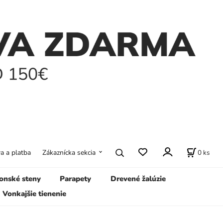
0
ks
a a platba
Zákaznícka sekcia
onské steny
Parapety
Drevené žalúzie
Vonkajšie tienenie