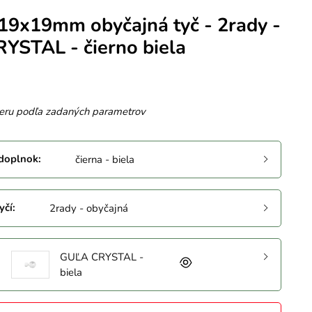
19x19mm obyčajná tyč - 2rady -
YSTAL - čierno biela
eru podľa zadaných parametrov
 doplnok
:
čierna - biela
yčí
:
2rady - obyčajná
GUĽA CRYSTAL -
biela