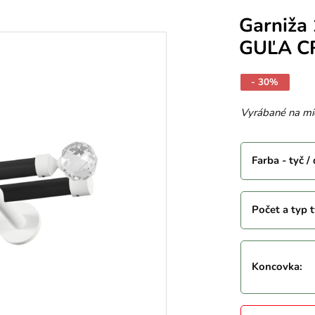
Garniža 
GUĽA CR
- 30%
Vyrábané na mi
Farba - tyč /
Počet a typ t
Koncovka
: