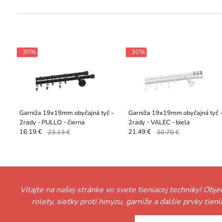
- 30%
- 30%
Garniža 19x19mm obyčajná tyč -
Garniža 19x19mm obyčajná tyč 
2rady - PULLO - čierna
2rady - VALEC - biela
16.19 €
23.13 €
21.49 €
30.70 €
Vitajte na našej stránke vo svete tieniacej techniky! Obj
rolety, sieťky proti hmyzu, garniže a ďalšie prvky tie