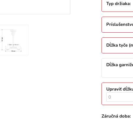
Typ držiaka
:
Príslušenstv
Dĺžka tyče (
Dĺžka garniž
Upraviť dĺžk
Záručná doba: