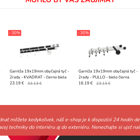
- 30%
- 30%
-
Garniža 19x19mm obyčajná tyč -
Garniža 19x19mm obyčajná tyč -
2rady - KVADRAT - čierno biela
2rady - PULLO - bielo čierna
23.19 €
33.13 €
16.19 €
23.13 €
ednať môžete kedykoľvek, náš e-shop je k dispozícii 24 hodín de
niacej techniky do interiéru aj do exteriéru. Nenechajte si ujs