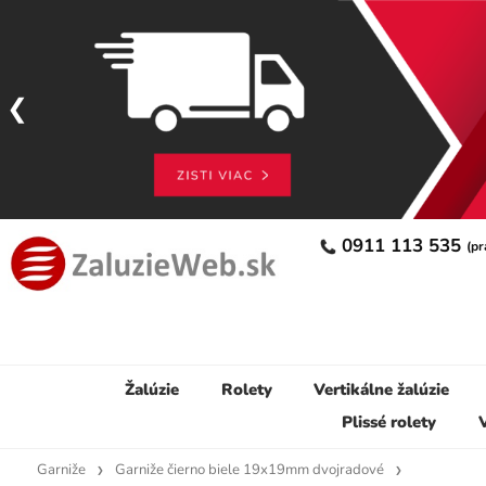
0911 113 535
(pr
Žalúzie
Rolety
Vertikálne žalúzie
Plissé rolety
V
Garniže
Garniže čierno biele 19x19mm dvojradové