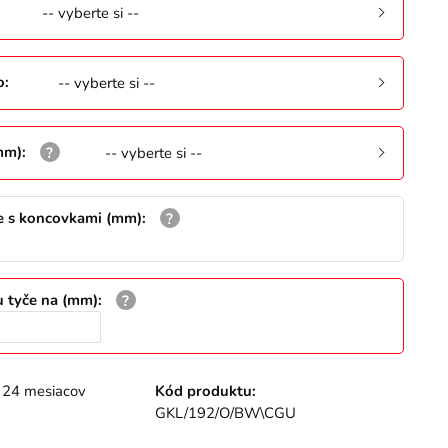
-- vyberte si --
o
:
-- vyberte si --
mm)
:
-- vyberte si --
e s koncovkami (mm)
:
u tyče na (mm)
:
24 mesiacov
Kód produktu:
GKL/192/O/BW\CGU