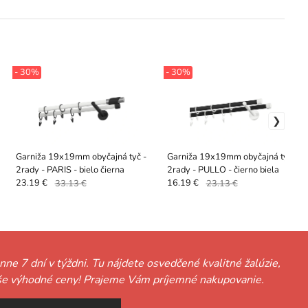
- 30%
- 30%
Garniža 19x19mm obyčajná tyč -
Garniža 19x19mm obyčajná tyč -
2rady - PARIS - bielo čierna
2rady - PULLO - čierno biela
23.19 €
33.13 €
16.19 €
23.13 €
nne 7 dní v týždni. Tu nájdete osvedčené kvalitné žalúzie,
ť naše výhodné ceny! Prajeme Vám príjemné nakupovanie.