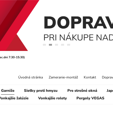
ac.dni 7:30-15:30)
Úvodná stránka
Zameranie-montáž
Kontakt
Doprav
Garniže
Sieťky proti hmyzu
Pre strešné okná
Jap
onkajšie žalúzie
Vonkajšie rolety
Pergoly VEGAS