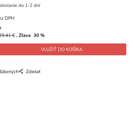
doslanie do 1-2 dní
ez DPH
s
29.41
€
Zľava
30
%
bľúbených
Zdielať