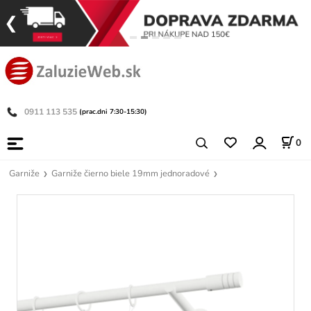
0911 113 535
(prac.dni 7:30-15:30)
0
Garniže
Garniže čierno biele 19mm jednoradové