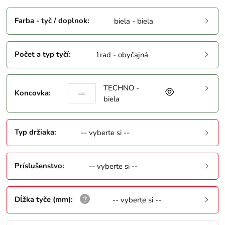
Farba - tyč / doplnok
:
biela - biela
Počet a typ tyčí
:
1rad - obyčajná
TECHNO -
Koncovka
:
biela
Typ držiaka
:
-- vyberte si --
Príslušenstvo
:
-- vyberte si --
Dĺžka tyče (mm)
:
-- vyberte si --