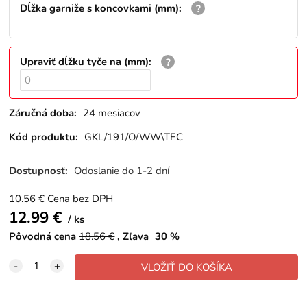
Dĺžka garniže s koncovkami (mm)
:
Upraviť dĺžku tyče na (mm)
:
Záručná doba:
24 mesiacov
Kód produktu:
GKL/191/O/WW\TEC
Dostupnosť:
Odoslanie do 1-2 dní
10.56
€
Cena bez DPH
12.99
€
ks
Pôvodná cena
18.56
€
Zľava
30
%