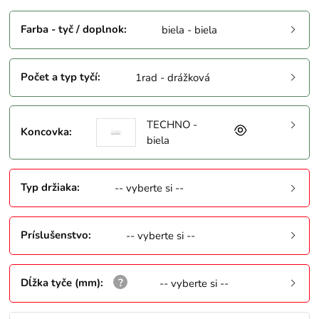
Farba - tyč / doplnok
:
biela - biela
Počet a typ tyčí
:
1rad - drážková
TECHNO -
Koncovka
:
biela
Typ držiaka
:
-- vyberte si --
Príslušenstvo
:
-- vyberte si --
Dĺžka tyče (mm)
:
-- vyberte si --