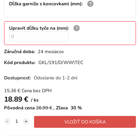
Dĺžka garniže s koncovkami (mm)
:
Upraviť dĺžku tyče na (mm)
:
Záručná doba:
24 mesiacov
Kód produktu:
GKL/191/D/WW\TEC
Dostupnosť:
Odoslanie do 1-2 dní
15.36
€
Cena bez DPH
18.89
€
ks
Pôvodná cena
26.99
€
Zľava
30
%