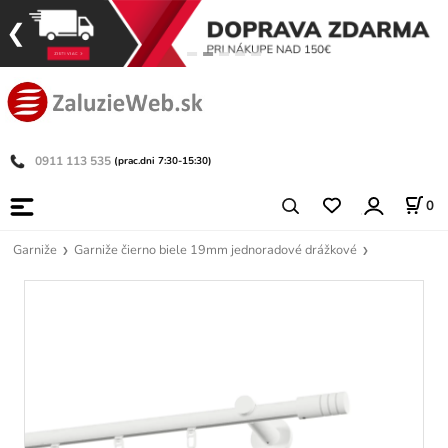
0911 113 535
(prac.dni 7:30-15:30)
0
Garniže
Garniže čierno biele 19mm jednoradové drážkové