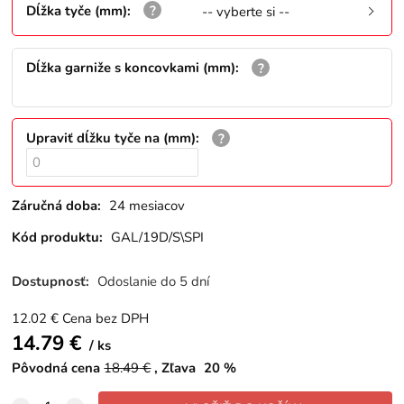
Dĺžka tyče (mm)
:
-- vyberte si --
Dĺžka garniže s koncovkami (mm)
:
Upraviť dĺžku tyče na (mm)
:
Záručná doba:
24 mesiacov
Kód produktu:
GAL/19D/S\SPI
Dostupnosť:
Odoslanie do 5 dní
12.02
€
Cena bez DPH
14.79
€
ks
Pôvodná cena
18.49
€
Zľava
20
%