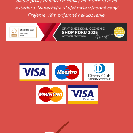
ďalšie prvky tieniacej techniky do interiéru aj do
exteriéru. Nenechajte si ujsť naše výhodné ceny!
Prajeme Vám príjemné nakupovanie.