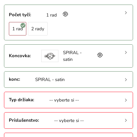
Počet tyčí
:
1 rad
1 rad
2 rady
SPIRAL -
Koncovka
:
satin
konc
:
SPIRAL - satin
Typ držiaka
:
-- vyberte si --
Príslušenstvo
:
-- vyberte si --