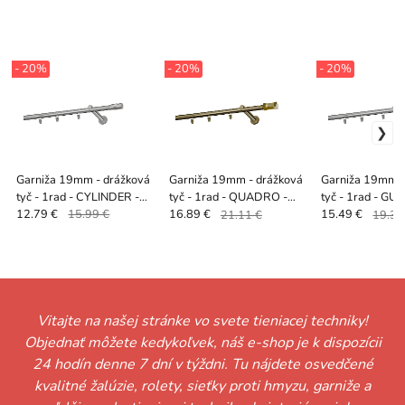
- 20%
- 20%
- 20%
Garniža 19mm - drážková
Garniža 19mm - drážková
Garniža 19mm -
tyč - 1rad - CYLINDER -
tyč - 1rad - QUADRO -
tyč - 1rad - GU
satin
antik
CRYSTAL - sati
12.79 €
15.99 €
16.89 €
21.11 €
15.49 €
19.36
Vitajte na našej stránke vo svete tieniacej techniky!
Objednať môžete kedykoľvek, náš e-shop je k dispozícii
24 hodín denne 7 dní v týždni. Tu nájdete osvedčené
kvalitné žalúzie, rolety, sieťky proti hmyzu, garniže a