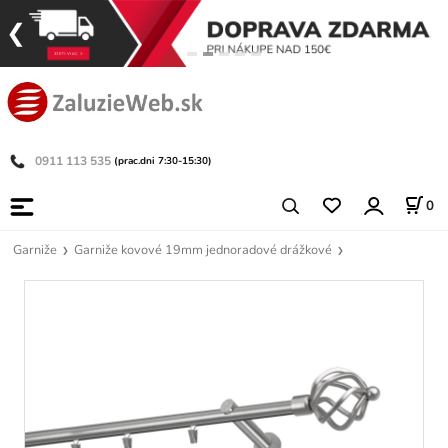
0911 113 535
(prac.dni 7:30-15:30)
0
Garniže
Garniže kovové 19mm jednoradové drážkové