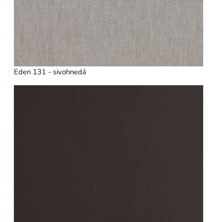
Eden 131 - sivohnedá