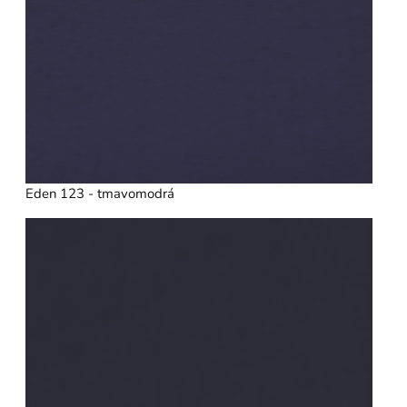
Eden 123 - tmavomodrá