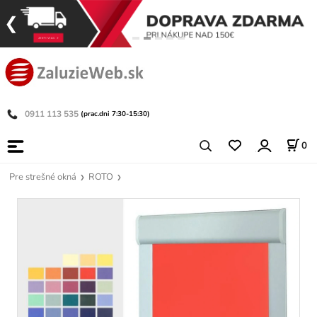
0911 113 535
(prac.dni 7:30-15:30)
0
Pre strešné okná
ROTO