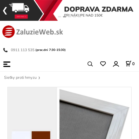
0911 113 535
(prac.dni 7:30-15:30)
0
Sieťky proti hmyzu