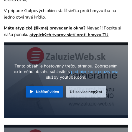
V prípade štulpových okien stačí sieťka proti hmyzu iba na
jedno otváravé krídlo.
Máte atypické (šikmé) prevedenie okna?
Nevadí ! Pozrite si
našu ponuku
.
atypických tvarov sietí proti hmyzu TU
Tento obsah je hostovaný treťou stranou. Zobrazením
externého obsahu súhlasíte s
podmienkami používania
služby youtube.com.
Načítať video
Už sa viac nepýtať