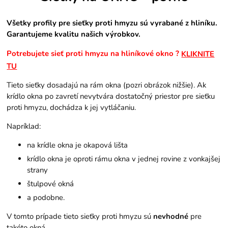
Všetky profily pre sieťky proti hmyzu sú vyrabané z hliníku.
Garantujeme kvalitu našich výrobkov.
Potrebujete sieť proti hmyzu na hliníkové okno ?
KLIKNITE
TU
Tieto sieťky dosadajú na rám okna (pozri obrázok nižšie). Ak
krídlo okna po zavretí nevytvára dostatočný priestor pre sieťku
proti hmyzu, dochádza k jej vytláčaniu.
Napríklad:
na krídle okna je okapová lišta
krídlo okna je oproti rámu okna v jednej rovine z vonkajšej
strany
štulpové okná
a podobne.
V tomto prípade tieto sieťky proti hmyzu sú
nevhodné
pre
takéto okná,