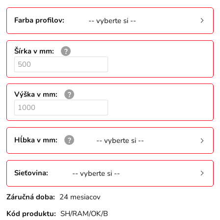
Farba profilov
:
-- vyberte si --
Šírka v mm
:
Výška v mm
:
Hĺbka v mm
:
-- vyberte si --
Sieťovina
:
-- vyberte si --
Záručná doba:
24 mesiacov
Kód produktu:
SH/RAM/OK/B