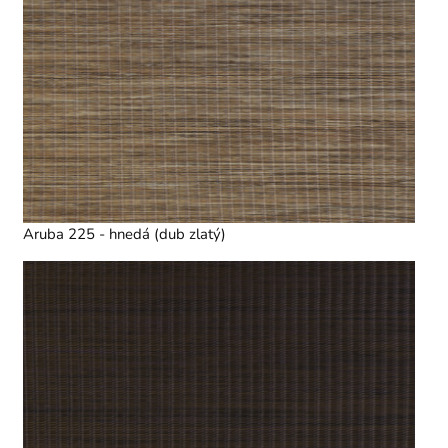
Aruba 225 - hnedá (dub zlatý)