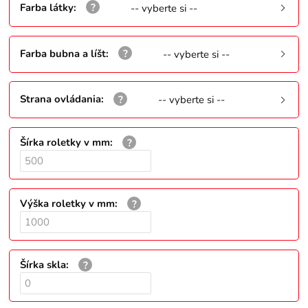
Farba látky
:
-- vyberte si --
Farba bubna a líšt
:
-- vyberte si --
Strana ovládania
:
-- vyberte si --
Šírka roletky v mm
:
Výška roletky v mm
:
Šírka skla
: