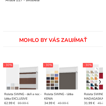
Aruba 227 - sivobiela
MOHLO BY VÁS ZAUJÍMAŤ
- 30%
- 30%
- 30%
Roleta SWING - deň a noc -
Roleta SWING - látka
Roleta SWING - 
látka EXCLUSIVE
KENIA
MADAGASKAR
62.99 €
89.99 €
34.99 €
49.99 €
31.99 €
45.70