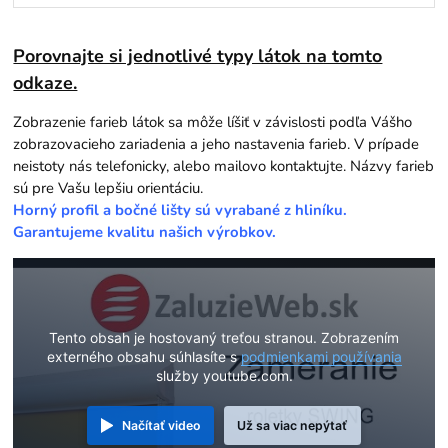
Porovnajte si jednotlivé typy látok na tomto
odkaze.
Zobrazenie farieb látok sa môže líšiť v závislosti podľa Vášho
zobrazovacieho zariadenia a jeho nastavenia farieb. V prípade
neistoty nás telefonicky, alebo mailovo kontaktujte. Názvy farieb
sú pre Vašu lepšiu orientáciu.
Horný profil a bočné lišty sú vyrabané z hliníku.
Garantujeme kvalitu našich výrobkov.
Tento obsah je hostovaný treťou stranou. Zobrazením
externého obsahu súhlasíte s
podmienkami používania
služby youtube.com.
Načítať video
Už sa viac nepýtať