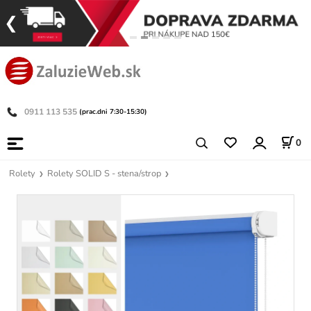
0911 113 535
(prac.dni 7:30-15:30)
0
Rolety
Rolety SOLID S - stena/strop