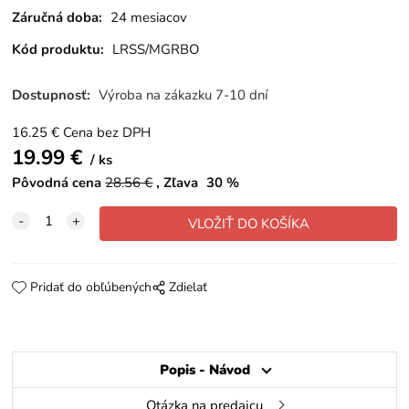
Záručná doba:
24 mesiacov
Kód produktu:
LRSS/MGRBO
Dostupnosť:
Výroba na zákazku 7-10 dní
16.25
€
Cena bez DPH
19.99
€
ks
Pôvodná cena
28.56
€
Zľava
30
%
Pridať do obľúbených
Zdielať
Popis - Návod
Otázka na predajcu