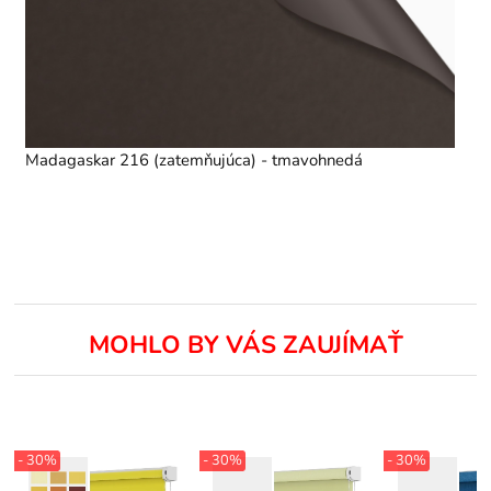
Madagaskar 216 (zatemňujúca) - tmavohnedá
MOHLO BY VÁS ZAUJÍMAŤ
- 30%
- 30%
- 30%