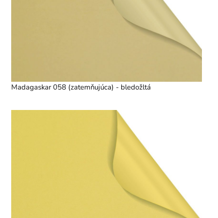
Madagaskar 058 (zatemňujúca) - bledožltá