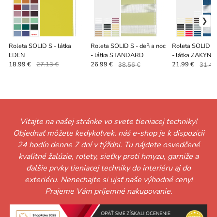
Roleta SOLID S - látka
Roleta SOLID S - deň a noc
Roleta SOLID S 
EDEN
- látka STANDARD
- látka ZAKYN
18.99 €
27.13 €
26.99 €
38.56 €
21.99 €
31.41
Vitajte na našej stránke vo svete tieniacej techniky!
Objednať môžete kedykoľvek, náš e-shop je k dispozícii
24 hodín denne 7 dní v týždni. Tu nájdete osvedčené
kvalitné žalúzie, rolety, sieťky proti hmyzu, garniže a
ďalšie prvky tieniacej techniky do interiéru aj do
exteriéru. Nenechajte si ujsť naše výhodné ceny!
Prajeme Vám príjemné nakupovanie.