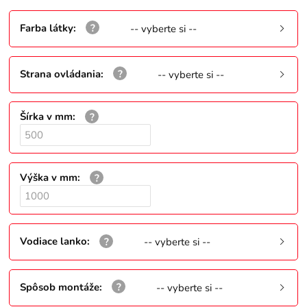
Farba látky
:
-- vyberte si --
Strana ovládania
:
-- vyberte si --
Šírka v mm
:
Výška v mm
:
Vodiace lanko
:
-- vyberte si --
Spôsob montáže
:
-- vyberte si --