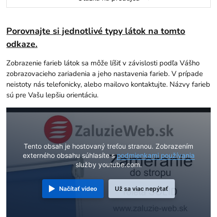
Porovnajte si jednotlivé typy látok na tomto
odkaze.
Zobrazenie farieb látok sa môže líšiť v závislosti podľa Vášho
zobrazovacieho zariadenia a jeho nastavenia farieb. V prípade
neistoty nás telefonicky, alebo mailovo kontaktujte. Názvy farieb
sú pre Vašu lepšiu orientáciu.
Tento obsah je hostovaný treťou stranou. Zobrazením
externého obsahu súhlasíte s
podmienkami používania
služby youtube.com.
Načítať video
Už sa viac nepýtať